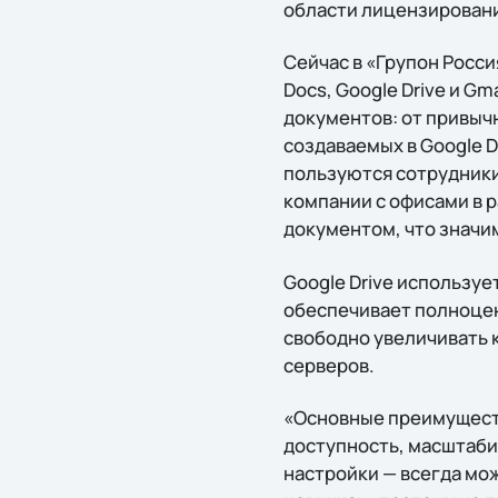
области лицензировани
Сейчас в «Групон Росс
Docs, Google Drive и G
документов: от привыч
создаваемых в Google D
пользуются сотрудники
компании с офисами в 
документом, что значи
Google Drive используе
обеспечивает полноце
свободно увеличивать 
серверов.
«Основные преимущест
доступность, масштаби
настройки — всегда мо