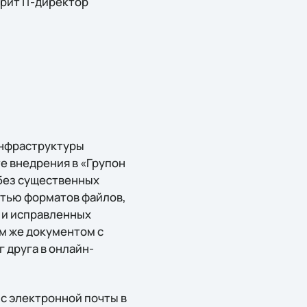
рит IT-директор
инфраструктуры
е внедрения в «Групон
без существенных
стью форматов файлов,
 и исправленных
м же документом с
г друга в онлайн-
ис электронной почты в