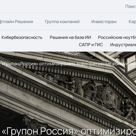
Поис
фтлайн Решения
Группа компаний
Инвесторам
Ка
Кибербезопасность
Решения на базе ИИ
Российские ноутб
САПР и ГИС
Индустриал
ии «Групон Россия» оптимизировать корпоративные коммуник
и «Групон Россия» оптимизир