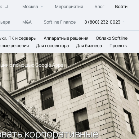
к
Москва
Мероприятия
Блог
Войти
рьера
M&A
Softline Finance
8 (800) 232-0023
уки, ПК и серверы
Аппаратные решения
Облако Softline
ьные решения
Для госсектора
Для бизнеса
Проекты
ации с помощью Google Apps
овать корпоративные