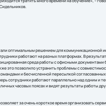
риходится тратить много времени на обучение», – гово
 Сидельников.
стали оптимальным решением для коммуникационной 
трудники работают на разных платформах. В результат
фицированная среда работы с офисными документами 
акже это позволило устранить проблемы с совместимо
командами и бесчисленной пересылкой согласованных
перь сотрудники работают параллельно над одним и те
зличных часовых поясах и видят результаты работы дру
позволяет за очень короткое время организовать серв