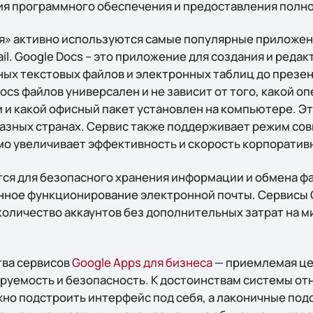
я программного обеспечения и предоставления полног
ия» активно используются самые популярные приложени
mail. Google Docs – это приложение для создания и ред
ных текстовых файлов и электронных таблиц до презе
ocs файлов универсален и не зависит от того, какой 
 и какой офисный пакет установлен на компьютере. Эт
разных странах. Сервис также поддерживает режим со
мо увеличивает эффективность и скорость корпорати
тся для безопасного хранения информации и обмена фа
нное функционирование электронной почты. Сервисы 
количество аккаунтов без дополнительных затрат на 
ва сервисов
Google Apps для бизнеса
— приемлемая це
руемость и безопасность. К достоинствам системы отн
жно подстроить интерфейс под себя, а лаконичные по