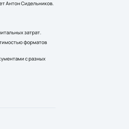
ет Антон Сидельников.
итальных затрат.
стимостью форматов
кументами с разных