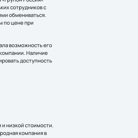
ких сотрудников с
ими обмениваться.
м по цене при
ала возможность его
 компании. Наличие
ировать доступность
 и низкой стоимости.
ародная компания в