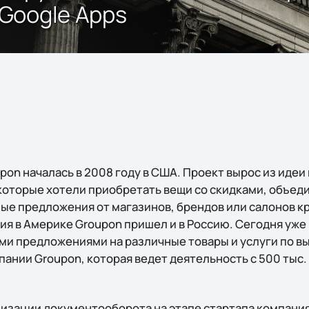
Google Apps
pon началась в 2008 году в США. Проект вырос из иде
 которые хотели приобретать вещи со скидками, объеди
ые предложения от магазинов, брендов или салонов кр
ния в Америке Groupon пришел и в Россию. Сегодня уж
и предложениями на различные товары и услуги по в
мпании Groupon, которая ведет деятельность с 500 тыс.
изации документооборота на этапе стартапа компания