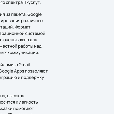
о спектра IT-услуг.
я из пакета: Google
актирования различных
нтаций. Формат
операционной системой
о очень важно для
вместной работы над
вных коммуникаций.
йлами, а Gmail
Google Apps позволяют
миграцию и поддержку
на, высокая
осится и легкость
дсказки помогают