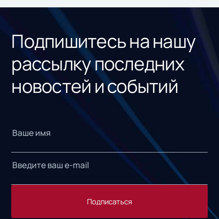
«1С
Подпишитесь на нашу
рассылку последних
новостей и событий
Подписаться