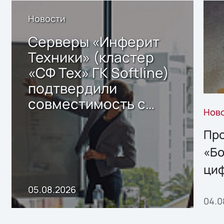
Новости
Серверы «Инферит
Техники» (кластер
«СФ Тех» ГК Softline)
подтвердили
совместимость с
Нов
решением Sharx
Storage 2.x для
Про
хранения данных
«Бо
ци
пр
05.08.2026
04.0
без
ном