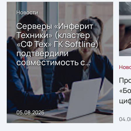
Новости
Серверы «Инферит
Техники» (кластер
«СФ Тех» ГК Softline)
подтвердили
совместимость с
Нов
решением Sharx
Storage 2.x для
Про
хранения данных
«Бо
ци
пр
05.08.2026
04.0
без