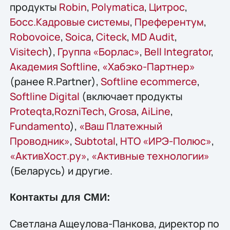
продукты
Robin
,
Polymatica
,
Цитрос
,
Босс.Кадровые системы
,
Преферентум
,
Robovoice
,
Soica
,
Citeck
,
MD Audit
,
Visitech
),
Группа «Борлас»
,
Bell Integrator
,
Академия Softline
,
«Хабэко-Партнер»
(ранее R.Partner),
Softline ecommerce
,
Softline Digital
(включает продукты
Proteqta
,
RozniTech
,
Grosa
,
AiLine
,
Fundamento
),
«Ваш Платежный
Проводник»
,
Subtotal
,
НТО «ИРЭ-Полюс»
,
«АктивХост.ру»
,
«Активные технологии»
(Беларусь) и другие.
Контакты для СМИ:
Светлана Ащеулова-Панкова, директор по