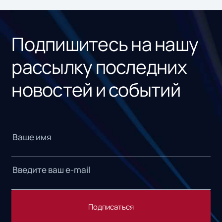
ном
«1С
Подпишитесь на нашу
рассылку последних
новостей и событий
Подписаться