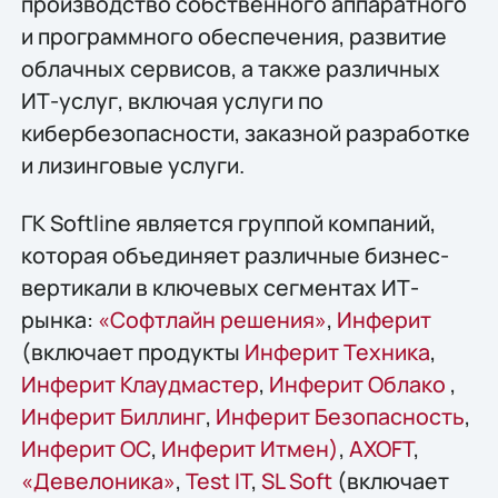
производство собственного аппаратного
и программного обеспечения, развитие
облачных сервисов, а также различных
ИТ-услуг, включая услуги по
кибербезопасности, заказной разработке
и лизинговые услуги.
ГК Softline является группой компаний,
которая объединяет различные бизнес-
вертикали в ключевых сегментах ИТ-
рынка:
«Софтлайн решения»
,
Инферит
(включает продукты
Инферит Техника
,
Инферит Клаудмастер
,
Инферит Облако
,
Инферит Биллинг
,
Инферит Безопасность
,
Инферит ОС
,
Инферит Итмен)
,
AХОFT
,
«Девелоника»
,
Test IT
,
SL Soft
(включает