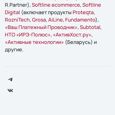
R.Partner),
Softline ecommerce
,
Softline
Digital
(включает продукты
Proteqta
,
RozniTech
,
Grosa
,
AiLine
,
Fundamento
),
«Ваш Платежный Проводник»
,
Subtotal
,
НТО «ИРЭ-Полюс»
,
«АктивХост.ру»
,
«Активные технологии»
(Беларусь) и
другие.