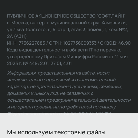
ПУБЛИЧНОЕ АКЦИОНЕРНОЕ ОБЩЕСТВО "СОФТЛАЙН"
г. Москва, вн.тер. г. муниципальный округ Хамовники,
ул Льва Толстого, д. 5, стр. 1, этаж 3, помещ. 1, ком. №2,
2А (А311)
ИНН: 7736227885 / ОГРН: 1027736009333 / ОКВЭД: 46.90
Коды видов деятельности в области IT по перечню,
утвержденному Приказом Минцифры России от 11 мая
2023 г. № 449: 2.01, 27.01, 4.01
Информация, представленная на сайте, носит
исключительно справочный и ознакомительный
характер, не предназначена для личных, семейных,
домашних и иных нужд, не связанных с
осуществлением предпринимательской деятельности
и не ориентирована на потребителей по смыслу
Федерального закона от 24.06.2025 № 168-ФЗ.
Мы используем текстовые файлы