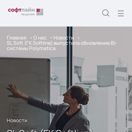
Главная
О нас
Новости
SL Soft (ГК Softline) выпустила обновление BI-
системы Polymatica
Новости