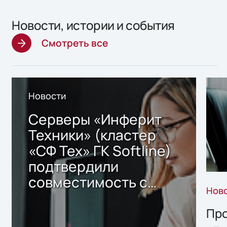
Новости, истории и события
Смотреть все
Новости
Серверы «Инферит
Техники» (кластер
«СФ Тех» ГК Softline)
подтвердили
совместимость с
Нов
решением Sharx
Storage 2.x для
Про