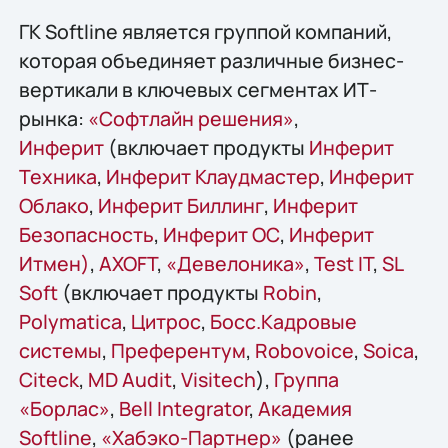
ГК Softline является группой компаний,
которая объединяет различные бизнес-
вертикали в ключевых сегментах ИТ-
рынка:
«Софтлайн решения»
,
Инферит
(включает продукты
Инферит
Техника
,
Инферит Клаудмастер
,
Инферит
Облако
,
Инферит Биллинг
,
Инферит
Безопасность
,
Инферит ОС
,
Инферит
Итмен)
,
AХОFT
,
«Девелоника»
,
Test IT
,
SL
Soft
(включает продукты
Robin
,
Polymatica
,
Цитрос
,
Босс.Кадровые
системы
,
Преферентум
,
Robovoice
,
Soica
,
Citeck
,
MD Audit
,
Visitech
),
Группа
«Борлас»
,
Bell Integrator
,
Академия
Softline
,
«Хабэко-Партнер»
(ранее