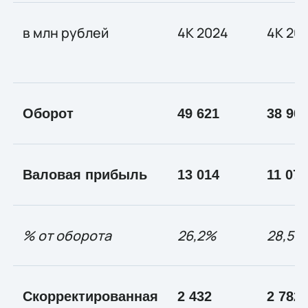
в млн рублей
4К 2024
4К 20
Оборот
49 621
38 90
Валовая прибыль
13 014
11 077
% от оборота
26
,
2%
28
,
5%
Скорректированная
2 432
2 782