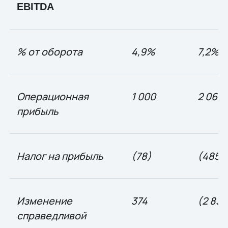
EBITDA
% от оборота
4
,
9%
7
,
2%
Операционная
1 000
2 063
прибыль
Налог на прибыль
(78)
(485)
Изменение
374
(2 83
справедливой