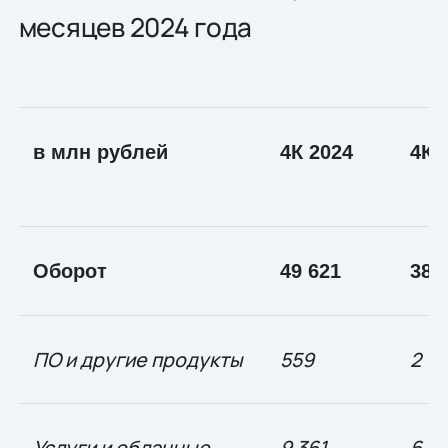
месяцев 2024 года
в млн рублей
4К 2024
4К 
Оборот
49 621
38 
ПО и другие продукты
559
2 14
Услуги и облачные
9 361
6 7