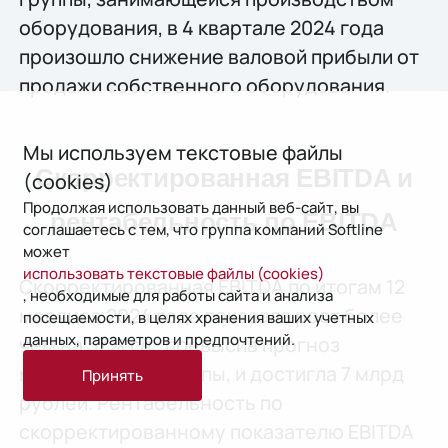
оборудования, в 4 квартале 2024 года
произошло снижение валовой прибыли от
продажи собственного оборудования.
Мы используем текстовые файлы
Скорректированная EBITDA и
(cookies)
Продолжая использовать данный веб-сайт, вы
рентабельность по EBITDA
соглашаетесь с тем, что группа компаний Softline
может
использовать текстовые файлы (cookies)
Скорректированная EBITDA по итогам 12
, необходимые для работы сайта и анализа
месяцев 2024 года показала рост более
посещаемости, в целях хранения ваших учетных
данных, параметров и предпочтений.
чем на 57% г/г, превысив прогноз
менеджмента Группы, и достигла 7 млрд
Принять
рублей. Рентабельность по
скорректированному показателю EBITDA