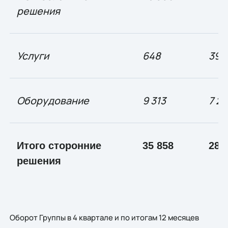
решения
Услуги
648
394
Оборудование
9 313
7 25
Итого сторонние
35 858
28 
решения
Оборот Группы в 4 квартале и по итогам 12 месяцев