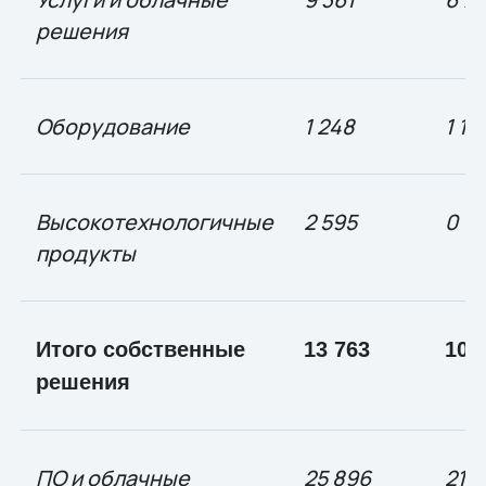
решения
Оборудование
1 248
1 12
Высокотехнологичные
2 595
0
продукты
Итого собственные
13 763
10 
решения
ПО и облачные
25 896
21 1