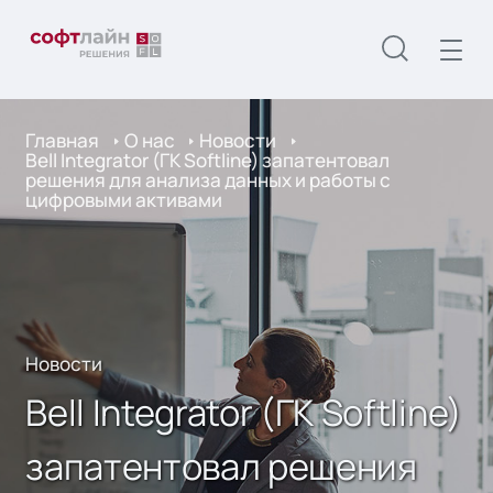
Главная
О нас
Новости
Bell Integrator (ГК Softline) запатентовал
решения для анализа данных и работы с
цифровыми активами
Новости
Bell Integrator (ГК Softline)
запатентовал решения