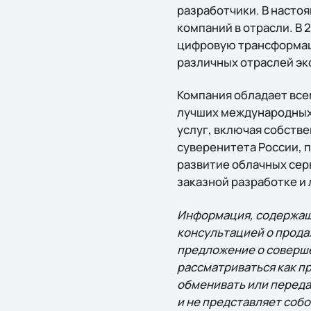
разработчики. В насто
компаний в отрасли. В 
цифровую трансформаци
различных отраслей эк
Компания обладает вс
лучших международных 
услуг, включая собств
суверенитета России, 
развитие облачных серв
заказной разработке и 
Информация, содержаща
консультацией о прода
предложение о соверше
рассматриваться как п
обменивать или переда
и не представляет собо