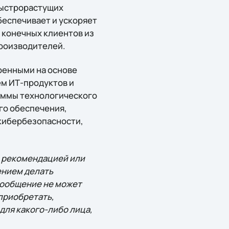
быстрорастущих
обеспечивает и ускоряет
 конечных клиентов из
производителей.
оенными на основе
ем ИТ-продуктов и
раммы технологического
го обеспечения,
 кибербезопасности,
, рекомендацией или
ением делать
сообщение не может
приобретать,
для какого-либо лица,