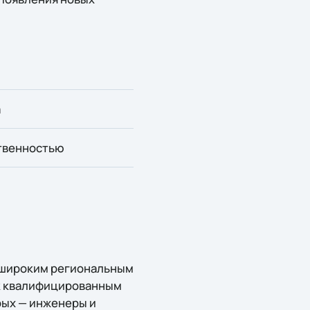
а
ственностью
, широким региональным
 к квалифицированным
рых — инженеры и