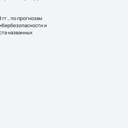
гг., по прогнозам
кибербезопасности и
ста названных