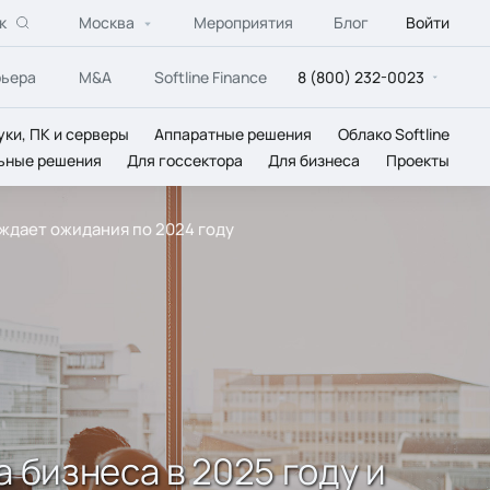
к
Москва
Мероприятия
Блог
Войти
рьера
M&A
Softline Finance
8 (800) 232-0023
уки, ПК и серверы
Аппаратные решения
Облако Softline
ьные решения
Для госсектора
Для бизнеса
Проекты
ждает ожидания по 2024 году
бизнеса в 2025 году и