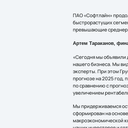
ПАО «Софтлайн» продол
быстрорастущих сегмен
превышающие среднер
Артем Тараканов, фин
«Сегодня мы объявили 
нашего бизнеса. Мы ви
эксперты. При этом Гр
прогнозе на 2025 год,
по сравнению с прогно
увеличением рентабель
Мы придерживаемся ост
сформирован на основе
макроэкономической ко
наших инвесторов и го