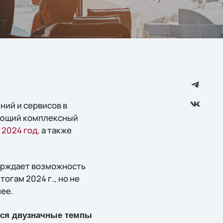
ний и сервисов в
ающий комплексный
 2024 год
, а также
ерждает возможность
огам 2024 г., но не
ее.
тся двузначные темпы