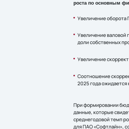
роста по основным фи
Увеличение оборота Г
Увеличение валовой п
доли собственных пр
Увеличение скорректи
Соотношение скоррек
2025 года ожидается н
При формировании бюд
данные, которые свиде
среднегодовой темп рос
для ПАО «Софтлайн», сог