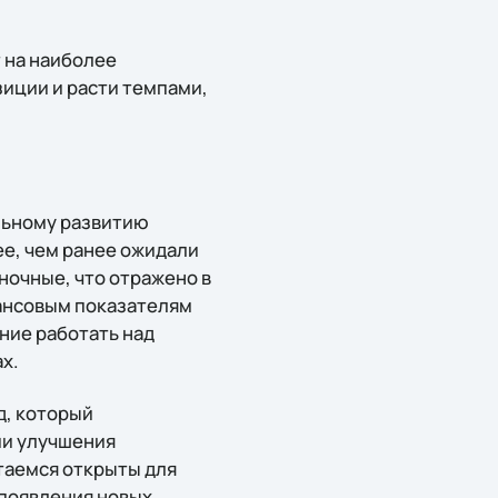
 на наиболее
иции и расти темпами,
льному развитию
ее, чем ранее ожидали
ночные, что отражено в
нансовым показателям
ние работать над
х.
д, который
ии улучшения
таемся открыты для
 появления новых