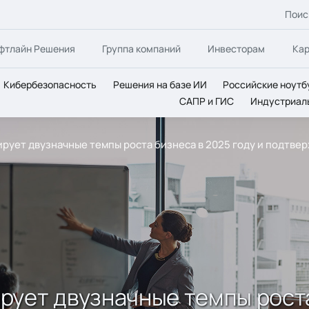
Поис
фтлайн Решения
Группа компаний
Инвесторам
Ка
Кибербезопасность
Решения на базе ИИ
Российские ноутб
САПР и ГИС
Индустриал
ует двузначные темпы роста бизнеса в 2025 году и подтвер
ует двузначные темпы роста 