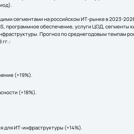
иод).
ими сегментами на российском ИТ-рынке в 2023-2028 
aaS, программное обеспечение, услуги ЦОД, сегменты 
нфраструктуры. Прогноз по среднегодовым темпам ро
 гг.:
ение (+19%).
сности (+18%).
я для ИТ-инфраструктуры (+14%).