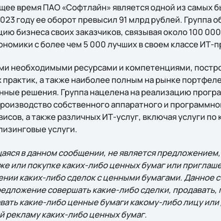
ящее время ПАО «Софтлайн» является одной из самых 
2023 году ее оборот превысил 91 млрд рублей. Группа 
ю бизнеса своих заказчиков, связывая около 100 000
ономики с более чем 5 000 лучших в своем классе ИТ-
еми необходимыми ресурсами и компетенциями, постр
практик, а также наиболее полным на рынке портфел
енные решения. Группа нацелена на реализацию прог
производство собственного аппаратного и программно
исов, а также различных ИТ-услуг, включая услуги по
лизинговые услуги.
яся в данном сообщении, не является предложением
же или покупке каких-либо ценных бумаг или приглаш
нии каких-либо сделок с ценными бумагами. Данное 
редложение совершать какие-либо сделки, продавать, 
вать какие-либо ценные бумаги какому-либо лицу или 
й рекламу каких-либо ценных бумаг.