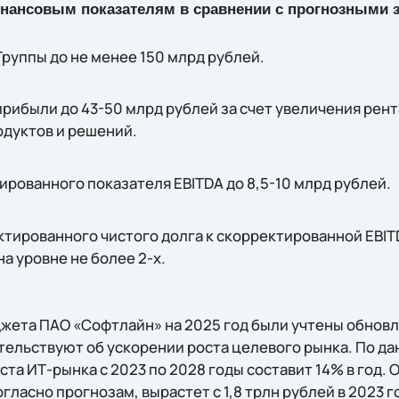
нансовым показателям в сравнении с прогнозными з
руппы до не менее 150 млрд рублей.
рибыли до 43-50 млрд рублей за счет увеличения рент
одуктов и решений.
рованного показателя EBITDA до 8,5-10 млрд рублей.
тированного чистого долга к скорректированной EBIT
а уровне не более 2-х.
жета ПАО «Софтлайн» на 2025 год были учтены обнов
тельствуют об ускорении роста целевого рынка. По да
та ИТ-рынка с 2023 по 2028 годы составит 14% в год.
ласно прогнозам, вырастет с 1,8 трлн рублей в 2023 го