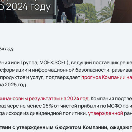
о 2024 году
24 год
ния или Группа, MOEX:SOFL), ведущий поставщик реше
нсформации и информационной безопасности, развив
продуктов и услуг, подтверждает
прогноз Компании на
а 2025 год.
финансовым результатам на 2024 год
, Компания подтв
азмере не менее 25% от чистой прибыли по МСФО по ит
ода исходя из дивидендной политики,
утвержденной
ран
етствии с утвержденным бюджетом Компании, ожидаю