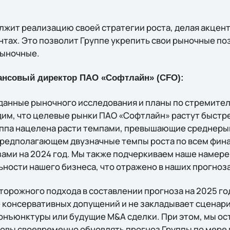
жит реализацию своей стратегии роста, делая акцент
тах. Это позволит Группе укрепить свои рыночные поз
ыночные.
ансовый директор ПАО «Софтлайн» (CFO):
данные рыночного исследования и планы по стремите
дим, что целевые рынки ПАО «Софтлайн» растут быстр
уппа нацелена расти темпами, превышающие среднеры
 предполагающем двузначные темпы роста по всем фи
зами на 2024 год. Мы также подчеркиваем наше намере
ности нашего бизнеса, что отражено в наших прогноза
орожного подхода в составлении прогноза на 2025 го
 консервативных допущений и не закладывает сценар
нъюнктуры или будущие M&A сделки. При этом, мы ос
товы своевременно обновлять прогноз Группы по мере