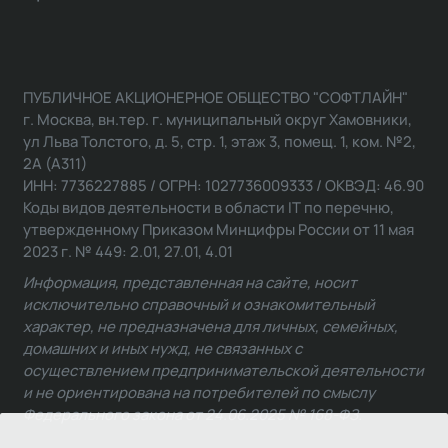
ПУБЛИЧНОЕ АКЦИОНЕРНОЕ ОБЩЕСТВО "СОФТЛАЙН"
г. Москва, вн.тер. г. муниципальный округ Хамовники,
ул Льва Толстого, д. 5, стр. 1, этаж 3, помещ. 1, ком. №2,
2А (А311)
ИНН: 7736227885 / ОГРН: 1027736009333 / ОКВЭД: 46.90
Коды видов деятельности в области IT по перечню,
утвержденному Приказом Минцифры России от 11 мая
2023 г. № 449: 2.01, 27.01, 4.01
Информация, представленная на сайте, носит
исключительно справочный и ознакомительный
характер, не предназначена для личных, семейных,
домашних и иных нужд, не связанных с
осуществлением предпринимательской деятельности
и не ориентирована на потребителей по смыслу
Федерального закона от 24.06.2025 № 168-ФЗ.