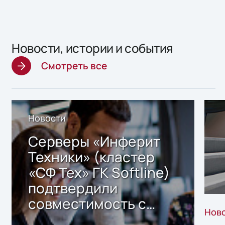
Новости, истории и события
Смотреть все
Новости
Серверы «Инферит
Техники» (кластер
«СФ Тех» ГК Softline)
подтвердили
совместимость с
Нов
решением Sharx