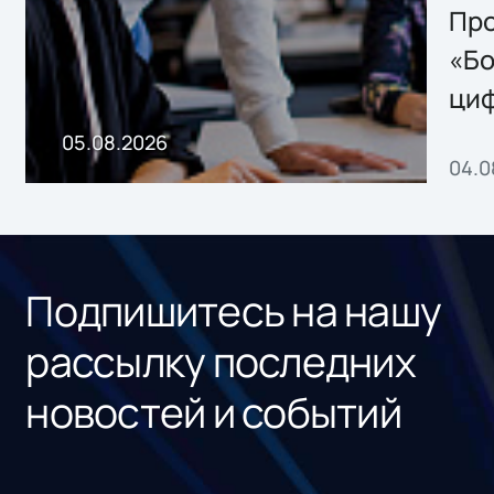
Storage 2.x для
Про
хранения данных
«Бо
ци
пр
05.08.2026
04.0
без
ном
«1С
Подпишитесь на нашу
рассылку последних
новостей и событий