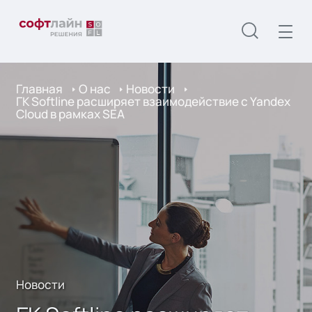
Главная
О нас
Новости
ГК Softline расширяет взаимодействие с Yandex
Cloud в рамках SEA
Новости