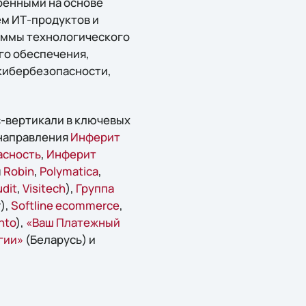
оенными на основе
ем ИТ-продуктов и
раммы технологического
го обеспечения,
 кибербезопасности,
с-вертикали в ключевых
направления
Инферит
асность
,
Инферит
ы
Robin
,
Polymatica
,
dit
,
Visitech
),
Группа
),
Softline ecommerce
,
nto
),
«Ваш Платежный
гии»
(Беларусь) и