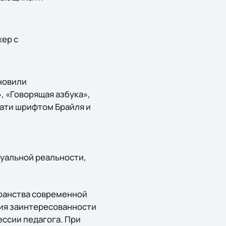
жер с
новили
 «Говорящая азбука»,
чати шрифтом Брайля и
уальной реальности,
транства современной
ия заинтересованности
ссии педагога. При