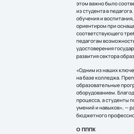
этом важно было соотв
из студента в педагога
обучения и воспитания
ориентиром при оснащен
соответствующего треб
педагогам возможность
удостоверения государ
развития сектора образо
«Одним из наших ключе
на базе колледжа. Пре
образовательные прогр
оборудованием. Благод
процесса, а студенты 
умений и навыков», — 
бюджетного профессио
О ПППК