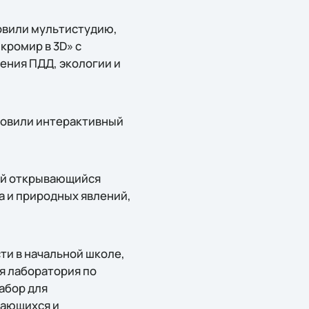
овили мультистудию,
кромир в 3D» с
ения ПДД, экологии и
новили интерактивный
ный открывающийся
а и природных явлений,
ти в начальной школе,
я лаборатория по
абор для
чающихся и