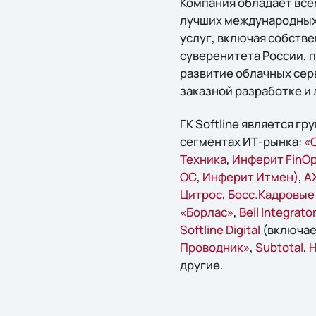
Компания обладает вс
лучших международных 
услуг, включая собств
суверенитета России, 
развитие облачных серв
заказной разработке и 
ГК Softline является г
сегментах ИТ-рынка:
«С
Техника
,
Инферит FinO
ОС
,
Инферит Итмен)
,
A
Цитрос
,
Босс.Кадровые
«Борлас»
,
Bell Integrator
Softline Digital
(включае
Проводник»
,
Subtotal
,
Н
другие.