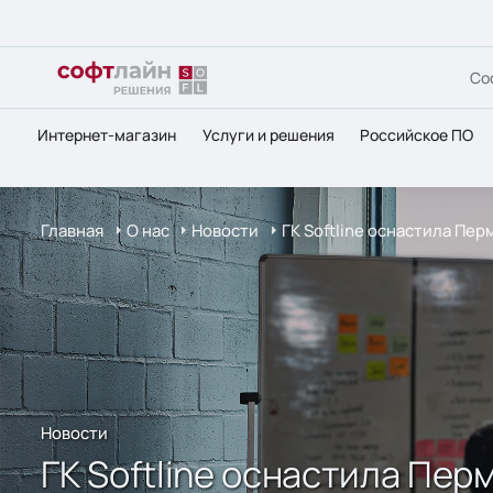
Со
Интернет-магазин
Услуги и решения
Российское ПО
Главная
О нас
Новости
ГК Softline оснастила П
Новости
ГК Softline оснастила Пе