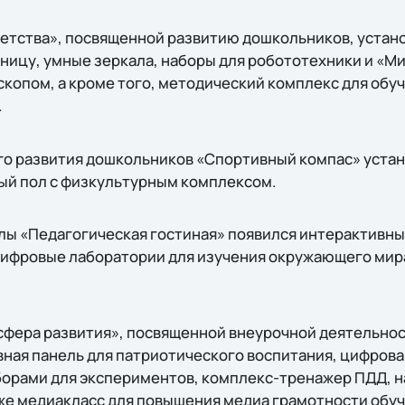
детства», посвященной развитию дошкольников, устан
ицу, умные зеркала, наборы для робототехники и «Ми
опом, а кроме того, методический комплекс для обуч
.
ого развития дошкольников «Спортивный компас» уста
ый пол с физкультурным комплексом.
олы «Педагогическая гостиная» появился интерактив
 цифровые лаборатории для изучения окружающего мир
сфера развития», посвященной внеурочной деятельнос
ная панель для патриотического воспитания, цифрова
борами для экспериментов, комплекс-тренажер ПДД, н
кже медиакласс для повышения медиа грамотности обу