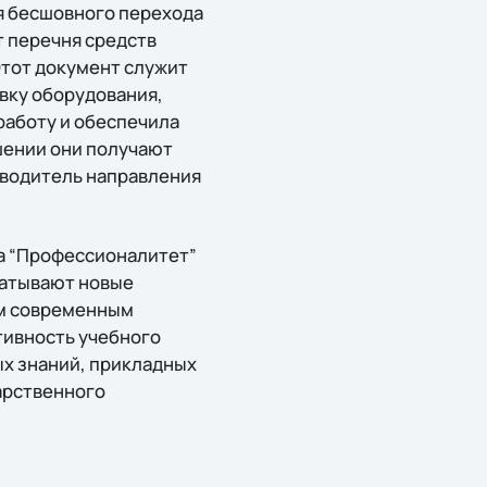
я бесшовного перехода
т перечня средств
Этот документ служит
авку оборудования,
работу и обеспечила
шении они получают
оводитель направления
а “Профессионалитет”
батывают новые
ым современным
тивность учебного
ых знаний, прикладных
арственного