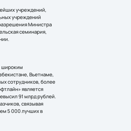
рейших учреждений,
льных учреждений
 разрешения Министра
ельская семинария,
нии.
и широким
збекистане, Вьетнаме,
ых сотрудников, более
офтлайн» является
ревысил 91 млрд рублей.
азчиков, связывая
ем 5 000 лучших в