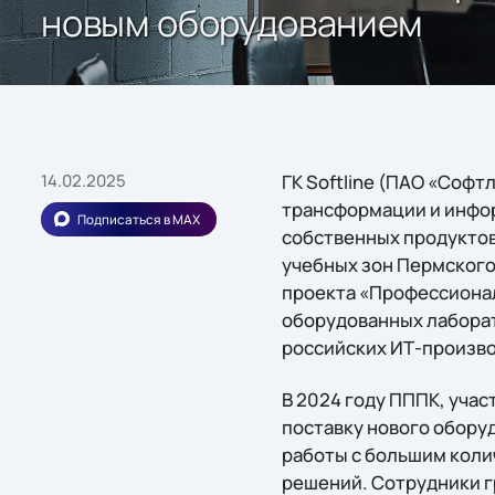
новым оборудованием
14.02.2025
ГК Softline (ПАО «Софт
трансформации и инфо
Подписаться в MAX
собственных продуктов
учебных зон Пермского
проекта «Профессионал
оборудованных лаборато
российских ИТ-произв
В 2024 году ПППК, уча
поставку нового оборуд
работы с большим коли
решений. Сотрудники г