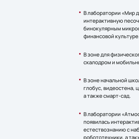
В лаборатории «Мир 
интерактивную песочн
бинокулярным микроск
финансовой культуре
В зоне для физическ
скалодром и мобильн
В зоне начальной шк
глобус, видеостена,
а также смарт-сад.
В лаборатории «Атмо
появилась интерактив
естествознанию с на
робототехники, а та