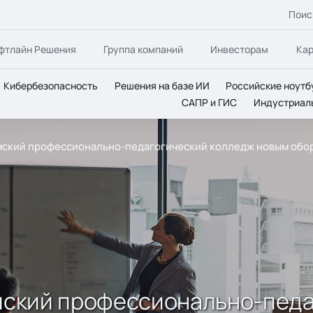
Поис
фтлайн Решения
Группа компаний
Инвесторам
Ка
Кибербезопасность
Решения на базе ИИ
Российские ноутб
САПР и ГИС
Индустриал
ермский профессионально-педагогический колледж новым об
рмский профессионально-пед