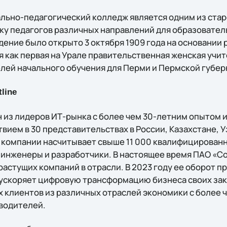
ьно-педагогический колледж является одним из ста
у педагогов различных направлений для образовате
дение было открыто 3 октября 1909 года на основании
 как первая на Урале правительственная женская учит
елей начального обучения для Перми и Пермской губер
line
 из лидеров ИТ-рынка с более чем 30-летним опытом 
ием в 30 представительствах в России, Казахстане, У
 компании насчитывает свыше 11 000 квалифицированн
 инженеры и разработчики. В настоящее время ПАО «С
астущих компаний в отрасли. В 2023 году ее оборот п
 ускоряет цифровую трансформацию бизнеса своих зак
 клиентов из различных отраслей экономики с более ч
водителей.