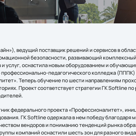
лайн»), ведущий поставщик решений и сервисов в обла
рмационной безопасности, развивающий комплексный
 и услуг, оснастила новым оборудованием и обучающ
 профессионально-педагогического колледжа (ПППК) 
итет». Теперь обучение по шести направлениям прохо
риях. Проект соответствует стратегии ГК Softline по
одителей.
стник федерального проекта «Профессионалитет», ини
ования. ГК Softline одержала в нем победу благодаря
чеством вендоров и пониманию тенденций рынка обра
руппы компаний оснастили шесть зон для разного вида