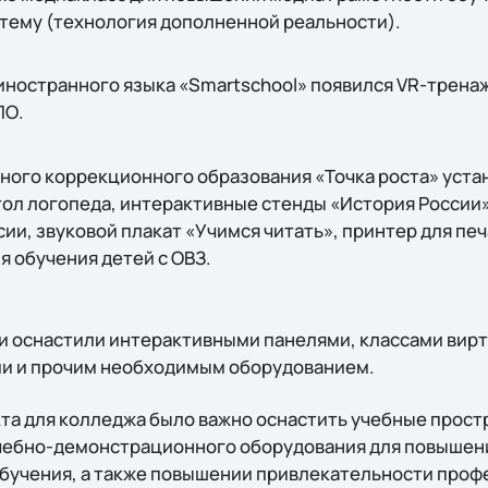
тему (технология дополненной реальности).
иностранного языка «Smartschool» появился VR-трена
ПО.
ного коррекционного образования «Точка роста» уста
л логопеда, интерактивные стенды «История России»,
ии, звуковой плакат «Учимся читать», принтер для пе
я обучения детей с ОВЗ.
и оснастили интерактивными панелями, классами вирт
ми и прочим необходимым оборудованием.
та для колледжа было важно оснастить учебные прос
учебно-демонстрационного оборудования для повышен
обучения, а также повышении привлекательности профе