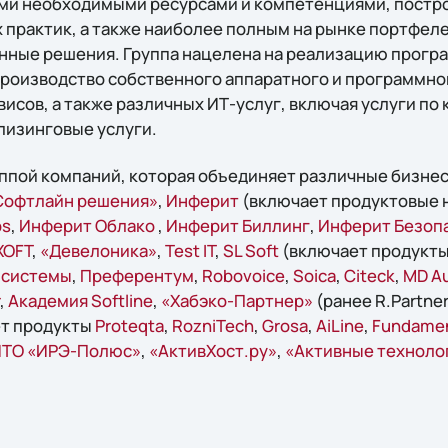
еми необходимыми ресурсами и компетенциями, постр
практик, а также наиболее полным на рынке портфел
енные решения. Группа нацелена на реализацию прог
производство собственного аппаратного и программно
исов, а также различных ИТ-услуг, включая услуги по
лизинговые услуги.
руппой компаний, которая объединяет различные бизне
офтлайн решения»
,
Инферит
(включает продуктовые 
ps
,
Инферит Облако
,
Инферит Биллинг
,
Инферит Безоп
ХОFT
,
«Девелоника»
,
Test IT
,
SL Soft
(включает продукт
 системы
,
Преферентум
,
Robovoice
,
Soica
,
Citeck
,
MD Au
,
Академия Softline
,
«Хабэко-Партнер»
(ранее R.Partner
т продукты
Proteqta
,
RozniTech
,
Grosa
,
AiLine
,
Fundame
ТО «ИРЭ-Полюс»
,
«АктивХост.ру»
,
«Активные техноло