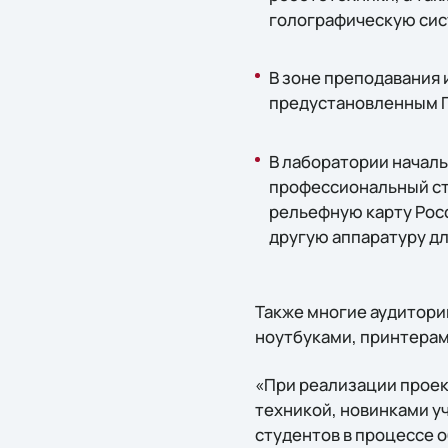
голографическую сис
В зоне преподавания 
предустановленным 
В лаборатории началь
профессиональный сто
рельефную карту Росс
другую аппаратуру дл
Также многие аудитори
ноутбуками, принтера
«При реализации проек
техникой, новинками 
студентов в процессе 