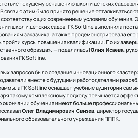
етствие текущему оснащению школ и детских садов дл
. В связи с этим было принято решение отталкиваться о
, соответствующих современным условиям обучения. 
ии школ и детских садов. ГК Softline выполнила пост
ованиям заказчика, а также продемонстрировала его 
 пройти курсы повышения квалификации. По их завер
ственного образца», — поделилась
, рук
Юлия Исаева
вания ГК Softline.
вых запросов было создание инновационного кластер
подаватели вместе с будущими работодателями разра
аммы, а ГК Softline оснащает учебные аудитории сам
аря такому комплексному подходу повышается эффек
по окончании обучения имеют больше профессиональн
рассказал
, директор госуд
Олег Владимирович Свизев
нального образовательного учреждения ПППК.