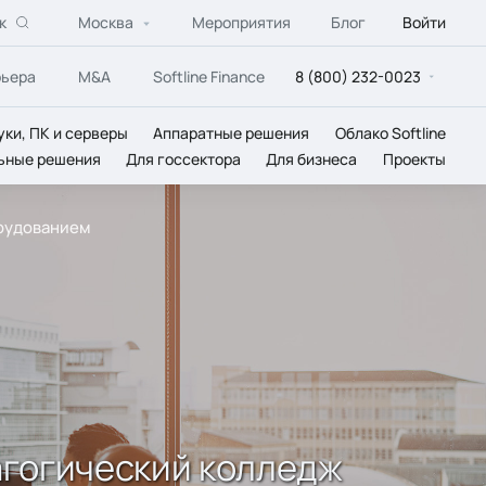
к
Москва
Мероприятия
Блог
Войти
рьера
M&A
Softline Finance
8 (800) 232-0023
уки, ПК и серверы
Аппаратные решения
Облако Softline
ьные решения
Для госсектора
Для бизнеса
Проекты
орудованием
агогический колледж