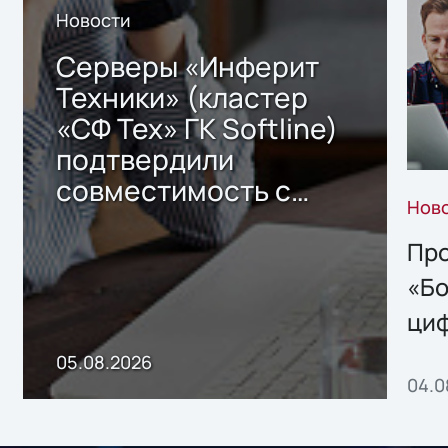
Новости
Серверы «Инферит
Техники» (кластер
«СФ Тех» ГК Softline)
подтвердили
совместимость с
Нов
решением Sharx
Storage 2.x для
Про
хранения данных
«Бо
ци
пр
05.08.2026
04.0
без
ном