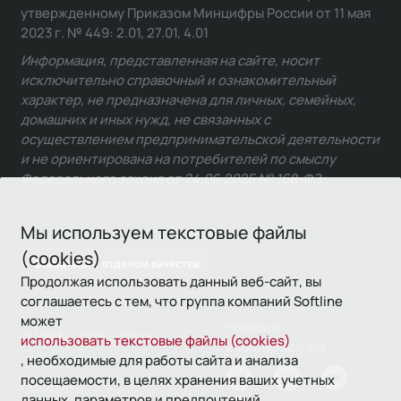
утвержденному Приказом Минцифры России от 11 мая
2023 г. № 449: 2.01, 27.01, 4.01
Информация, представленная на сайте, носит
исключительно справочный и ознакомительный
характер, не предназначена для личных, семейных,
домашних и иных нужд, не связанных с
осуществлением предпринимательской деятельности
и не ориентирована на потребителей по смыслу
Федерального закона от 24.06.2025 № 168-ФЗ.
Мы используем текстовые файлы
(cookies)
Связаться с отделом качества
Продолжая использовать данный веб-сайт, вы
соглашаетесь с тем, что группа компаний Softline
может
Условия
© 1993—2026 Softline
использовать текстовые файлы (cookies)
использования
, необходимые для работы сайта и анализа
посещаемости, в целях хранения ваших учетных
Политика
данных, параметров и предпочтений.