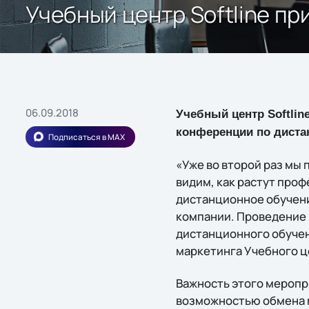
Учебный центр Softline пр
06.09.2018
Учебный центр Softli
конференции по диста
Подписаться в MAX
«Уже во второй раз мы
видим, как растут проф
дистанционное обучени
компании. Проведение 
дистанционного обучени
маркетинга Учебного це
Важность этого меропри
возможностью обмена м