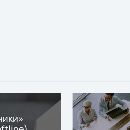
ники»
ftline)