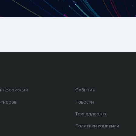
 информации
События
ртнеров
Новости
Техподдержка
Политики компании