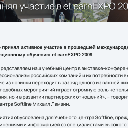
инял участие в eLearnEXPO 2
ne принял активное участие в прошедшей международ
нционному обучению eLearnEXPO 2009.
 представляем наш учебный центр в выставке-конфере
ессионализм российских компаний и их потребности в e
е из новинки переходит в разряд одного из важнейши
подобных мероприятий играет огромную роль не тольк
я, но и в развитии партнерских отношений», – говори
нтра Softline Михаил Ламзин.
ятия обусловлена для Учебного центра Softline, преж
нениями и информацией со специалистами высокого у