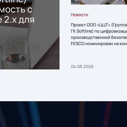
мость с
Новости
 2.x для
Проект ООО «ЦЦТ» (Группа
ГК Softline) по цифровизац
производственной безопа
FESCO номинирован на кон
«1С:Проект года»
04.08.2026