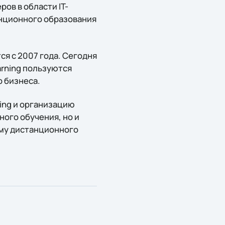
ров в области IT-
анционного образования
я с 2007 года. Сегодня
arning пользуются
 бизнеса.
ning и организацию
ого обучения, но и
ему дистанционного