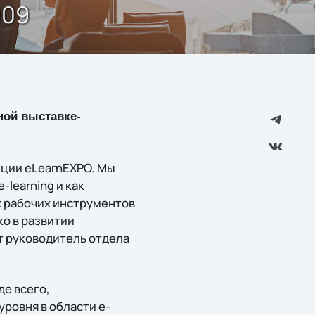
009
ной выставке-
нции eLearnEXPO. Мы
-learning и как
х рабочих инструментов
о в развитии
т руководитель отдела
де всего,
ровня в области e-