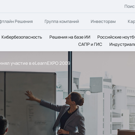
Поис
фтлайн Решения
Группа компаний
Инвесторам
Ка
Кибербезопасность
Решения на базе ИИ
Российские ноутб
САПР и ГИС
Индустриал
ринял участие в eLearnEXPO 2009