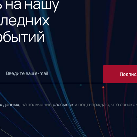
 на нашу
следних
обытий
Подпис
х данных,
на получение
рассылок
и подтверждаю, что ознако