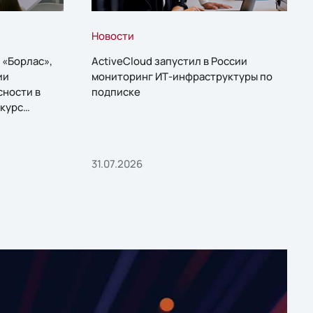
Новости
 «Борлас»,
ActiveCloud запустил в России
ии
мониторинг ИТ-инфраструктуры по
сности в
подписке
курс
31.07.2026