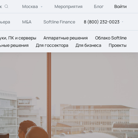
к
Москва
Мероприятия
Блог
Войти
рьера
M&A
Softline Finance
8 (800) 232-0023
уки, ПК и серверы
Аппаратные решения
Облако Softline
ьные решения
Для госсектора
Для бизнеса
Проекты