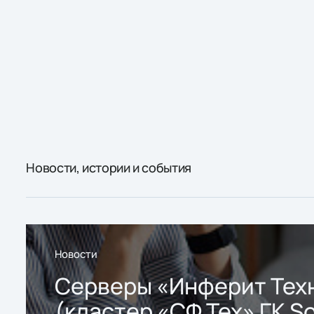
Новости, истории и события
Новости
Серверы «Инферит Тех
(кластер «СФ Тех» ГК So