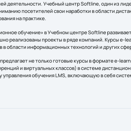
лей деятельности. Учебный центр Softline, один из лиде
ниманию посетителей свои наработки в области дист
вания на практике.
нное обучение» в Учебном центре Softline развиваетс
шно реализованы проекты в ряде компаний. Курсы e-le
в в области информационных технологий и других сфер
 предлагает не только готовые курсы в формате e-lear
ренций и виртуальных классов) в системе дистанционн
 управления обучения LMS, включающую в себя сист