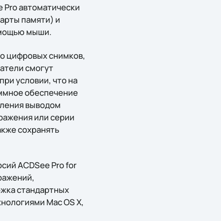
 Pro автоматически
арты памяти) и
омощью мыши.
ко цифровых снимков,
ватели смогут
ри условии, что на
ммное обеспечение
вления выводом
ражения или серии
акже сохранять
сий ACDSee Pro for
ражений,
ржка стандартных
хнологиями Mac OS X,