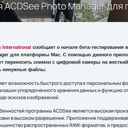
я ACDSee Photo Manager для
International
сообщает о начале бета-тестирования 
ager для платформы Mac. С помощью данного прил
т переносить снимки с цифровой камеры на жесткий
ь ненужные файлы.
ет возможность быстрого доступа к персональным ф
изации упорядоченного хранения данных и функцию 
иде эскизов изображений.
обенностей программы ACDSee является высокая прои
ками в высоком разрешении. Приложение поддерживае
ольшинство распространенных RAW-форматов, и предо