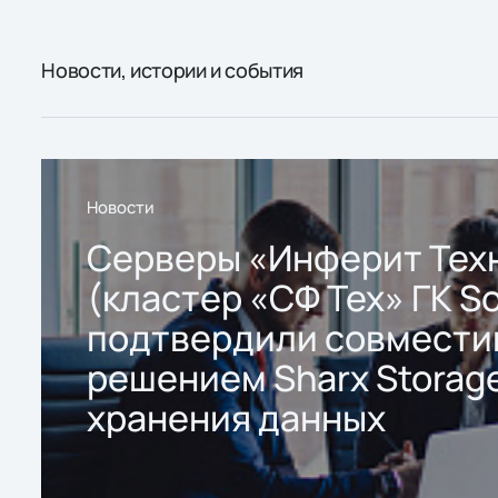
Новости, истории и события
Новости
Серверы «Инферит Тех
(кластер «СФ Тех» ГК So
подтвердили совмести
решением Sharx Storage
хранения данных