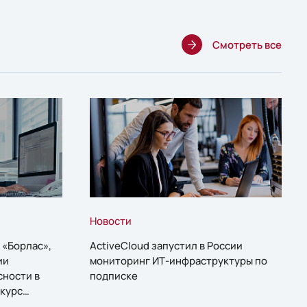
Смотреть все
Новости
 «Борлас»,
ActiveCloud запустил в России
ии
мониторинг ИТ-инфраструктуры по
сности в
подписке
курс