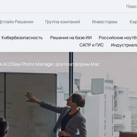
Поис
фтлайн Решения
Группа компаний
Инвесторам
Ка
Кибербезопасность
Решения на базе ИИ
Российские ноутб
САПР и ГИС
Индустриал
я ACDSee Photo Manager для платформы Mac