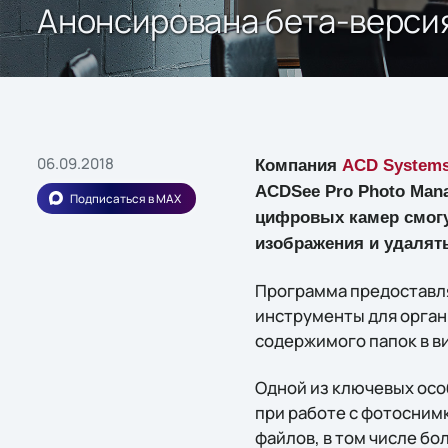
Анонсирована бета-верси
06.09.2018
Компания
ACD Systems 
ACDSee Pro Photo Man
Подписаться в MAX
цифровых камер смогу
изображения и удалят
Программа предоставля
инструменты для орган
содержимого папок в в
Одной из ключевых ос
при работе с фотосним
файлов, в том числе б