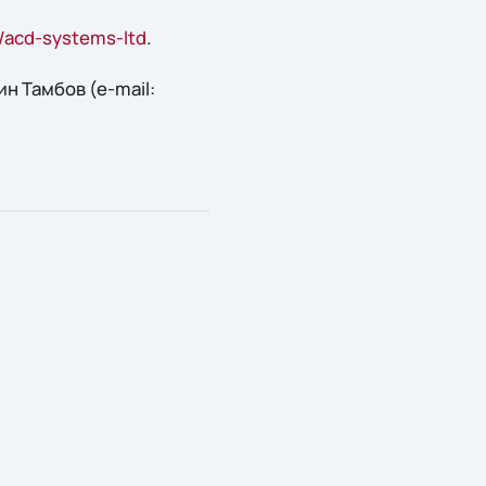
ru/acd-systems-ltd
.
н Тамбов (e-mail: