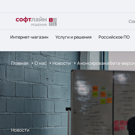
Со
Интернет-магазин
Услуги и решения
Российское ПО
Главная
О нас
Новости
Анонсирована бета-верси
Новости