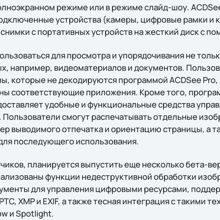
олноэкранном режиме или в режиме слайд-шоу. ACDSee
дключенные устройства (камеры, цифровые рамки и к
снимки с портативных устройств на жесткий диск с п
льзоваться для просмотра и упорядочивания не толь
ных, например, видеоматериалов и документов. Пользо
ы, которые не декодируются программой ACDSee Pro, п
ны соответствующие приложения. Кроме того, програ
едоставляет удобные и функциональные средства упра
. Пользователи смогут распечатывать отдельные изоб
мер выводимого отпечатка и ориентацию страницы, а т
для последующего использования.
чиков, планируется выпустить еще несколько бета-вер
реализованы функции недеструктивной обработки изоб
ументы для управления цифровыми ресурсами, подде
TC, XMP и EXIF, а также тесная интеграция с такими те
ow и Spotlight.