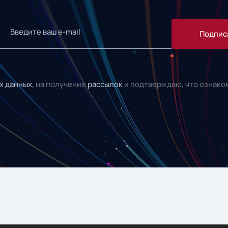
Подпис
х данных,
на получение
рассылок
и подтверждаю, что ознако