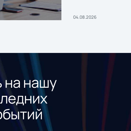
04.08.2026
 на нашу
следних
обытий