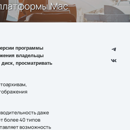
 платформы Mac
версии программы
ожения владельцы
 диск, просматривать
отоархивам,
отображения
зводительность даже
т более 40 типов
ставляет возможность