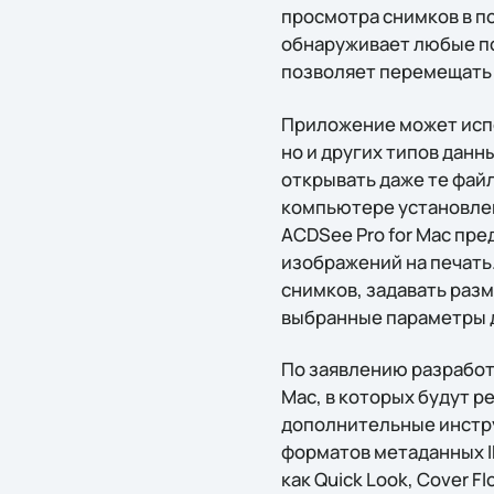
просмотра снимков в п
обнаруживает любые по
позволяет перемещать 
Приложение может испо
но и других типов дан
открывать даже те файл
компьютере установле
ACDSee Pro for Mac пр
изображений на печать
снимков, задавать раз
выбранные параметры 
По заявлению разработ
Mac, в которых будут 
дополнительные инстр
форматов метаданных IP
как Quick Look, Cover Fl