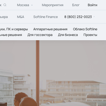
к
Москва
Мероприятия
Блог
Войти
рьера
M&A
Softline Finance
8 (800) 232-0023
уки, ПК и серверы
Аппаратные решения
Облако Softline
ьные решения
Для госсектора
Для бизнеса
Проекты