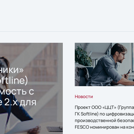
ники»
ftline)
мость с
Новости
 2.x для
Проект ООО «ЦЦТ» (Группа
ГК Softline) по цифровизац
производственной безопа
FESCO номинирован на кон
«1С:Проект года»