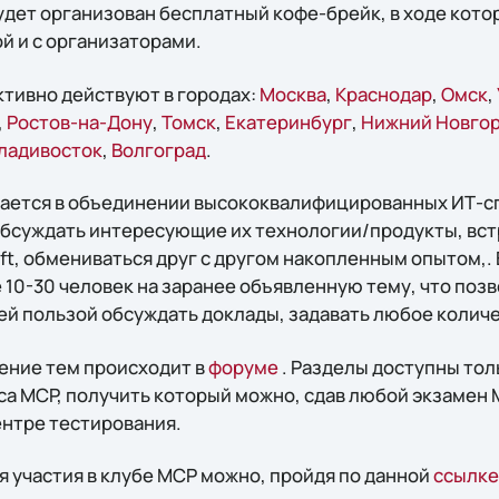
будет организован бесплатный кофе-брейк, в ходе кото
й и с организаторами.
ктивно действуют в городах:
Москва
,
Краснодар
,
Омск
,
,
Ростов-на-Дону
,
Томск
,
Екатеринбург
,
Нижний Новго
ладивосток
,
Волгоград
.
чается в объединении высококвалифицированных ИТ-с
 обсуждать интересующие их технологии/продукты, вс
t, обмениваться друг с другом накопленным опытом,. 
10-30 человек на заранее объявленную тему, что поз
й пользой обсуждать доклады, задавать любое количес
ение тем происходит в
форуме
. Разделы доступны тол
а MCP, получить который можно, сдав любой экзамен M
нтре тестирования.
я участия в клубе MCP можно, пройдя по данной
ссылке