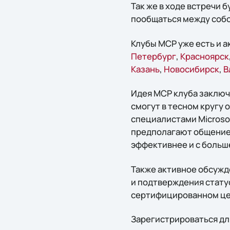
Так же в ходе встречи 
пообщаться между собо
Клубы MCP уже есть и а
Петербург
,
Красноярск
Казань
,
Новосибирск
,
В
Идея MCP клуба заклю
смогут в тесном кругу
специалистами Microsof
предполагают общение 
эффективнее и с больше
Также активное обсужд
и подтверждения статус
сертифицированном це
Зарегистрироваться дл