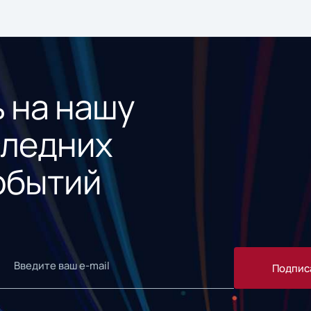
 на нашу
следних
обытий
Подпис