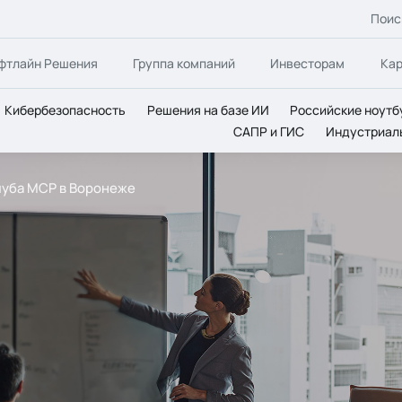
Поис
фтлайн Решения
Группа компаний
Инвесторам
Ка
Кибербезопасность
Решения на базе ИИ
Российские ноутб
САПР и ГИС
Индустриал
луба MCP в Воронеже