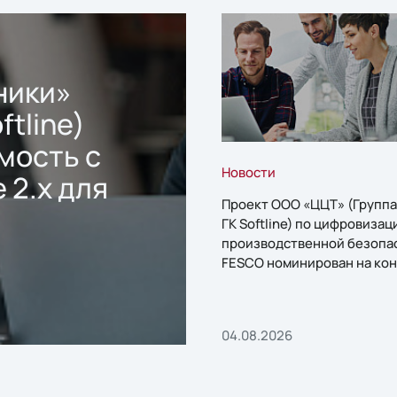
ники»
ftline)
мость с
Новости
 2.x для
Проект ООО «ЦЦТ» (Группа
ГК Softline) по цифровизац
производственной безопа
FESCO номинирован на кон
«1С:Проект года»
04.08.2026