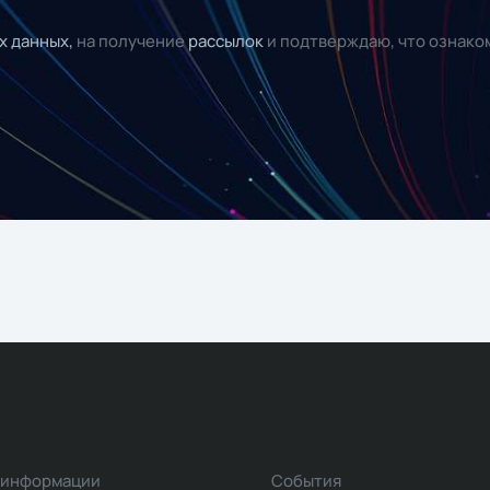
х данных,
на получение
рассылок
и подтверждаю, что ознако
 информации
События