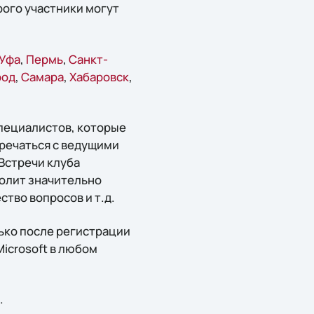
рого участники могут
Уфа
,
Пермь
,
Санкт-
род
,
Самара
,
Хабаровск
,
пециалистов, которые
тречаться с ведущими
Встречи клуба
волит значительно
тво вопросов и т.д.
ько после регистрации
icrosoft в любом
.