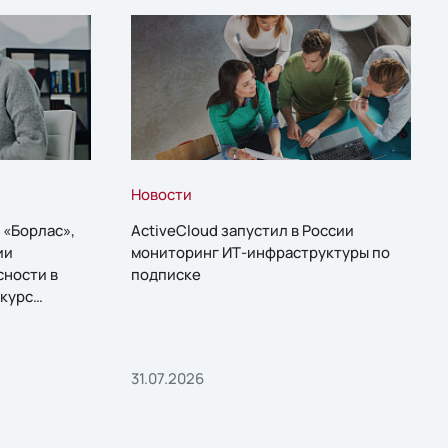
Новости
 «Борлас»,
ActiveCloud запустил в России
ии
мониторинг ИТ-инфраструктуры по
сности в
подписке
курс
31.07.2026