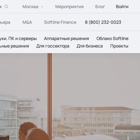
к
Москва
Мероприятия
Блог
Войти
рьера
M&A
Softline Finance
8 (800) 232-0023
уки, ПК и серверы
Аппаратные решения
Облако Softline
ьные решения
Для госсектора
Для бизнеса
Проекты