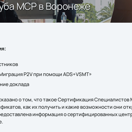
уба MCP в Воронеже
ия:
астников
 «Миграция P2V при помощи ADS+VSMT»
ение доклада
ссказано о том, что такое Сертификация Специалистов
икатов, как их получить и какие возможности они отк
редоставлена информация о сертифицированных цент
е.