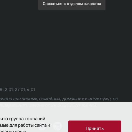
Связаться с отделом качества
.01, 27.01, 4.01
чена для личных, семейных, домашних и иных нужд, не
едерального закона от 24.06.2025 № 168-ФЗ.
 что группа компаний
мые для работы сайта и
ости
Принять
параметров и