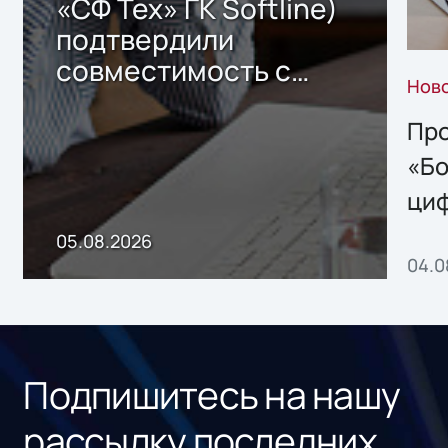
«СФ Тех» ГК Softline)
подтвердили
совместимость с
Нов
решением Sharx
Storage 2.x для
Про
хранения данных
«Бо
ци
пр
05.08.2026
04.0
без
ном
«1С
Подпишитесь на нашу
рассылку последних