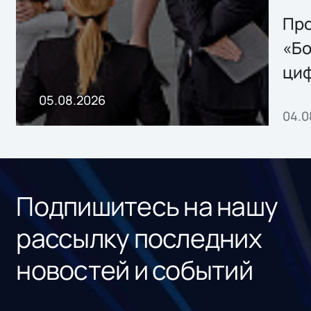
решением Sharx
Storage 2.x для
Про
хранения данных
«Бо
ци
пр
05.08.2026
04.0
без
ном
«1С
Подпишитесь на нашу
рассылку последних
новостей и событий