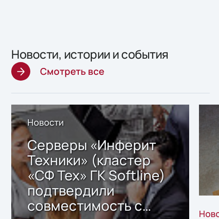
Новости, истории и события
Смотреть все
Новости
Серверы «Инферит
Техники» (кластер
«СФ Тех» ГК Softline)
подтвердили
совместимость с
Нов