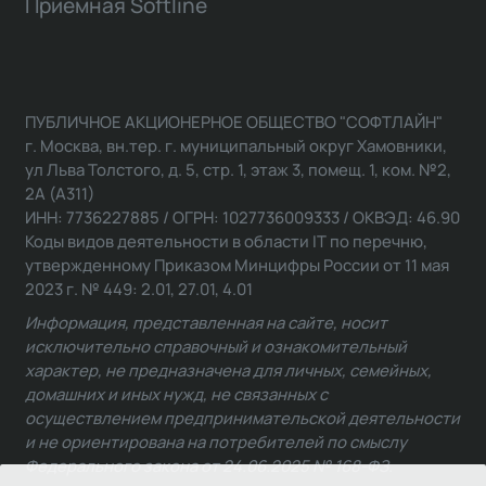
Приемная Softline
ПУБЛИЧНОЕ АКЦИОНЕРНОЕ ОБЩЕСТВО "СОФТЛАЙН"
г. Москва, вн.тер. г. муниципальный округ Хамовники,
ул Льва Толстого, д. 5, стр. 1, этаж 3, помещ. 1, ком. №2,
2А (А311)
ИНН: 7736227885 / ОГРН: 1027736009333 / ОКВЭД: 46.90
Коды видов деятельности в области IT по перечню,
утвержденному Приказом Минцифры России от 11 мая
2023 г. № 449: 2.01, 27.01, 4.01
Информация, представленная на сайте, носит
исключительно справочный и ознакомительный
характер, не предназначена для личных, семейных,
домашних и иных нужд, не связанных с
осуществлением предпринимательской деятельности
и не ориентирована на потребителей по смыслу
Федерального закона от 24.06.2025 № 168-ФЗ.