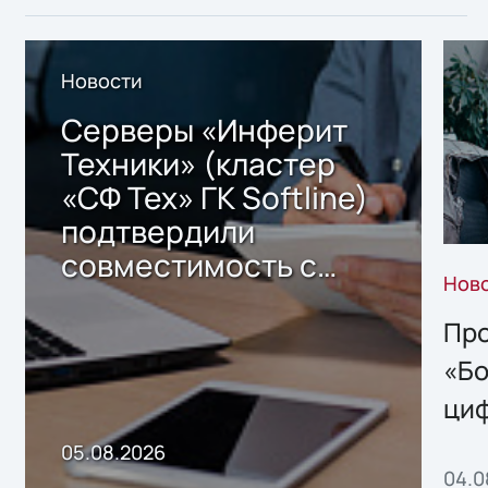
Новости
Серверы «Инферит
Техники» (кластер
«СФ Тех» ГК Softline)
подтвердили
совместимость с
Нов
решением Sharx
Storage 2.x для
Про
хранения данных
«Бо
ци
пр
05.08.2026
04.0
без