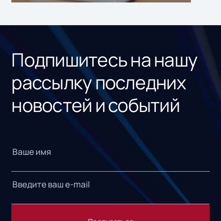
ном
«1С
Подпишитесь на нашу
рассылку последних
новостей и событий