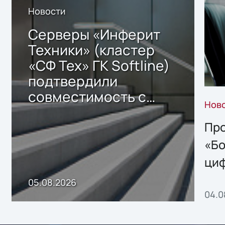
Новости
Серверы «Инферит
Техники» (кластер
«СФ Тех» ГК Softline)
подтвердили
совместимость с
Нов
решением Sharx
Storage 2.x для
Про
хранения данных
«Бо
ци
пр
05.08.2026
04.0
без
ном