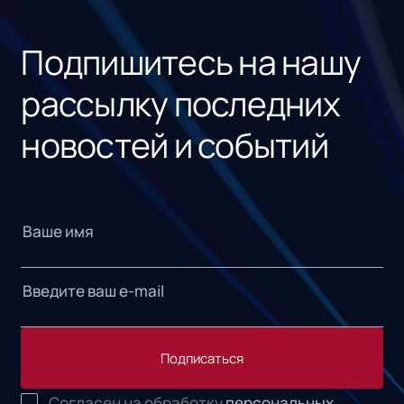
«1С
Подпишитесь на нашу
рассылку последних
новостей и событий
Подписаться
Согласен на обработку
персональных