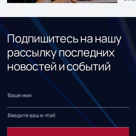
без
ном
«1С
Подпишитесь на нашу
рассылку последних
новостей и событий