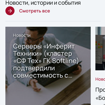
Новости, истории и события
Смотреть все
Новости
Серверы «Инферит
Техники» (кластер
«СФ Тех» ГК Softline)
подтвердили
совместимость с
Нов
решением Sharx
Storage 2.x для
Про
хранения данных
«Бо