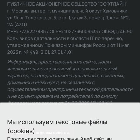
ПУБЛИЧНОЕ АКЦИОНЕРНОЕ ОБЩЕСТВО "СОФТЛАЙН"
г. Москва, вн.тер. г. муниципальный округ Хамовники,
ул Льва Толстого, д. 5, стр. 1, этаж 3, помещ. 1, ком. №2,
2А (А311)
ИНН: 7736227885 / ОГРН: 1027736009333 / ОКВЭД: 46.90
Коды видов деятельности в области IT по перечню,
утвержденному Приказом Минцифры России от 11 мая
2023 г. № 449: 2.01, 27.01, 4.01
Информация, представленная на сайте, носит
исключительно справочный и ознакомительный
характер, не предназначена для личных, семейных,
домашних и иных нужд, не связанных с
осуществлением предпринимательской деятельности
и не ориентирована на потребителей по смыслу
Федерального закона от 24.06.2025 № 168-ФЗ.
Мы используем текстовые файлы
(cookies)
Связаться с отделом качества
Продолжая использовать данный веб-сайт, вы