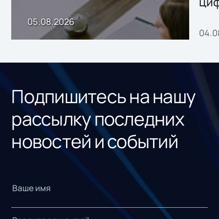
ци
пр
05.08.2026
04.0
без
ном
«1С
Подпишитесь на нашу
рассылку последних
новостей и событий