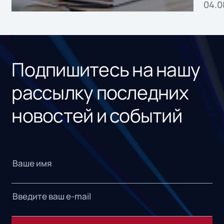
04.0
без
ном
«1С
Подпишитесь на нашу
рассылку последних
новостей и событий