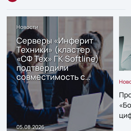
Новости
Серверы «Инферит
Техники» (кластер
«СФ Тех» ГК Softline)
подтвердили
совместимость с
Нов
решением Sharx
Storage 2.x для
Про
хранения данных
«Бо
ци
пр
05.08.2026