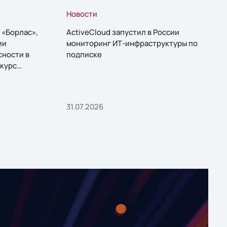
Новости
 «Борлас»,
ActiveCloud запустил в России
ии
мониторинг ИТ-инфраструктуры по
сности в
подписке
курс
31.07.2026