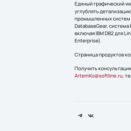
Единый графический w
углублять детализацию
промышленных систем с
DatabaseGear, система
включая IBM DB2 для Lin
Enterprise).
Страница продуктов ко
Получить конcультацию
ArtemKo@softline.ru
, т