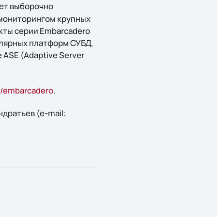
ет выборочно
 мониторингом крупных
кты серии Embarcadero
улярных платформ СУБД,
e ASE (Adaptive Server
ru/embarcadero
.
дратьев (e-mail: