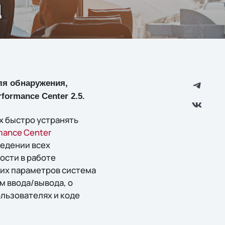
Д
я обнаружения,
ormance Center 2.5.
х быстро устранять
mance Center
едении всех
ости в работе
их параметров система
м ввода/вывода, о
ользователях и коде