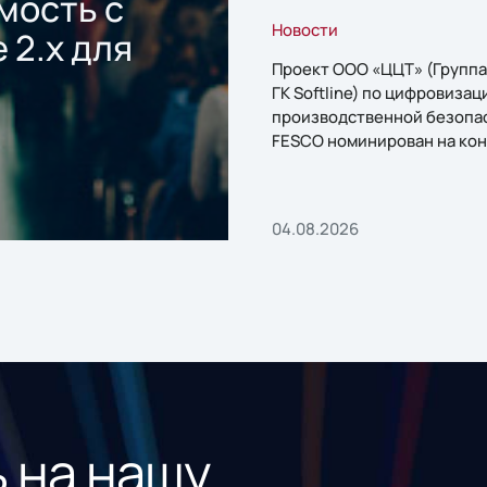
мость с
Новости
 2.x для
Проект ООО «ЦЦТ» (Группа
ГК Softline) по цифровизац
производственной безопа
FESCO номинирован на кон
«1С:Проект года»
04.08.2026
 на нашу