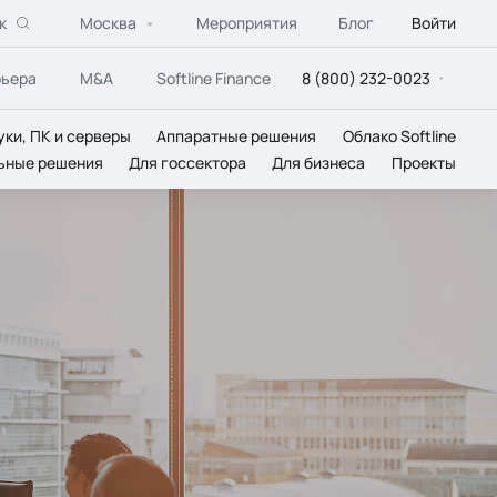
к
Москва
Мероприятия
Блог
Войти
рьера
M&A
Softline Finance
8 (800) 232-0023
уки, ПК и серверы
Аппаратные решения
Облако Softline
ьные решения
Для госсектора
Для бизнеса
Проекты