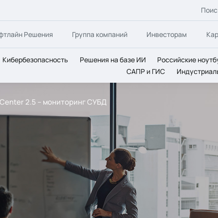
Поис
фтлайн Решения
Группа компаний
Инвесторам
Ка
Кибербезопасность
Решения на базе ИИ
Российские ноутб
САПР и ГИС
Индустриал
Center 2.5 – мониторинг СУБД