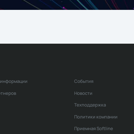
 информации
События
ртнеров
Новости
Техподдержка
Политики компании
Приемная Softline