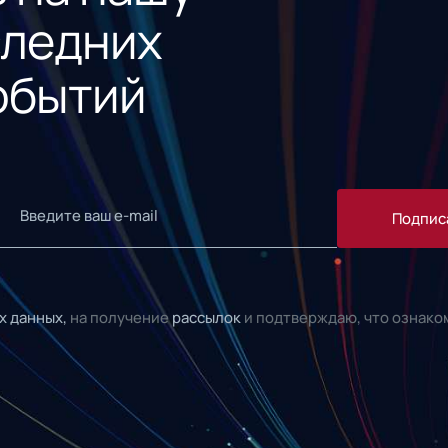
следних
обытий
Подпис
х данных,
на получение
рассылок
и подтверждаю, что ознако