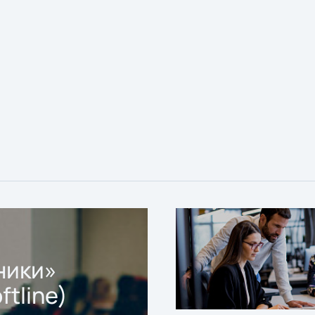
ники»
ftline)