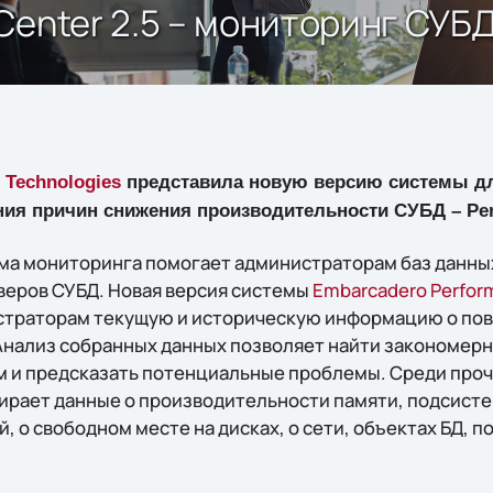
Center 2.5 – мониторинг СУБ
 Technologies
представила новую версию системы дл
ния причин снижения производительности СУБД – Perf
ма мониторинга помогает администраторам баз данны
веров СУБД. Новая версия системы
Embarcadero Perfor
страторам текущую и историческую информацию о пов
нализ собранных данных позволяет найти закономерн
 и предсказать потенциальные проблемы. Среди проч
бирает данные о производительности памяти, подсисте
 о свободном месте на дисках, о сети, объектах БД, п