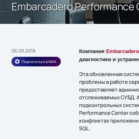
Embarcadero Performance 
06.09.2018
Компания
Embarcadero
диагностики и устране
Подписаться в MAX
Эта обновленная систе
проблемы в работе сер
предоставляет админи
отслеживаемых СУБД. А
подконтрольных систем
Performance Center со
конфликтах приложений,
SQL.