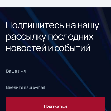
ном
«1С
Подпишитесь на нашу
рассылку последних
новостей и событий
Подписаться