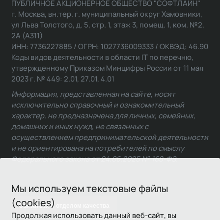
ПУБЛИЧНОЕ АКЦИОНЕРНОЕ ОБЩЕСТВО "СОФТЛАЙН"
г. Москва, вн.тер. г. муниципальный округ Хамовники,
ул Льва Толстого, д. 5, стр. 1, этаж 3, помещ. 1, ком. №2,
2А (А311)
ИНН: 7736227885 / ОГРН: 1027736009333 / ОКВЭД: 46.90
Коды видов деятельности в области IT по перечню,
утвержденному Приказом Минцифры России от 11 мая
2023 г. № 449: 2.01, 27.01, 4.01
Информация, представленная на сайте, носит
исключительно справочный и ознакомительный
характер, не предназначена для личных, семейных,
домашних и иных нужд, не связанных с
осуществлением предпринимательской деятельности
и не ориентирована на потребителей по смыслу
Федерального закона от 24.06.2025 № 168-ФЗ.
Мы используем текстовые файлы
(cookies)
Связаться с отделом качества
Продолжая использовать данный веб-сайт, вы