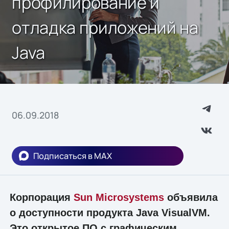
профилирование и
отладка приложений на
Java
06.09.2018
Подписаться в MAX
Корпорация
Sun Microsystems
объявила
о доступности продукта Java VisualVM.
Это открытое ПО с графическим