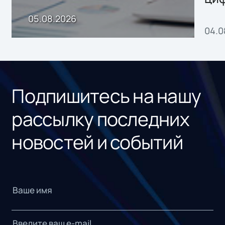
пр
05.08.2026
04.0
без
ном
«1С
Подпишитесь на нашу
рассылку последних
новостей и событий