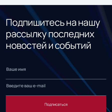
ном
«1С
Подпишитесь на нашу
рассылку последних
новостей и событий
Подписаться