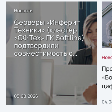
Новости
Серверы «Инферит
Техники» (кластер
«СФ Тех» ГК Softline)
подтвердили
совместимость с
Нов
решением Sharx
Storage 2.x для
Про
хранения данных
«Бо
ци
пр
05.08.2026
04.0
без