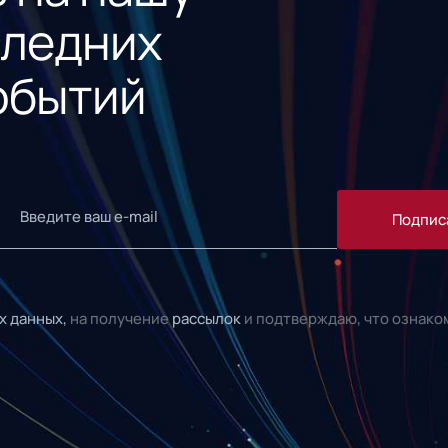
следних
обытий
Подпис
х данных,
на получение
рассылок
и подтверждаю, что ознако