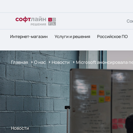
Со
Интернет-магазин
Услуги и решения
Российское ПО
Главная
О нас
Новости
Microsoft анонсировала п
Новости