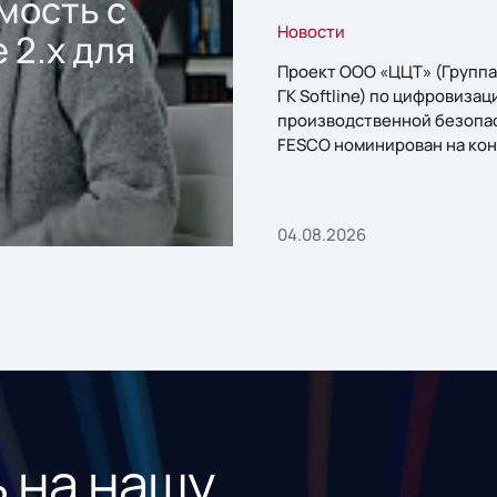
мость с
Новости
 2.x для
Проект ООО «ЦЦТ» (Группа
ГК Softline) по цифровизац
производственной безопа
FESCO номинирован на кон
«1С:Проект года»
04.08.2026
 на нашу