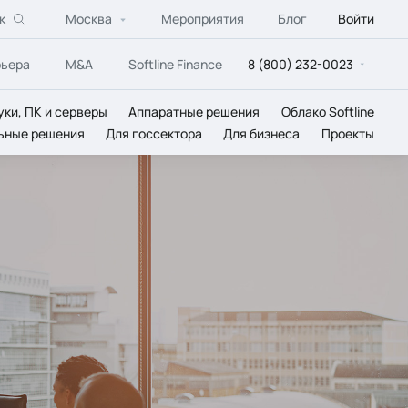
к
Москва
Мероприятия
Блог
Войти
рьера
M&A
Softline Finance
8 (800) 232-0023
уки, ПК и серверы
Аппаратные решения
Облако Softline
ьные решения
Для госсектора
Для бизнеса
Проекты