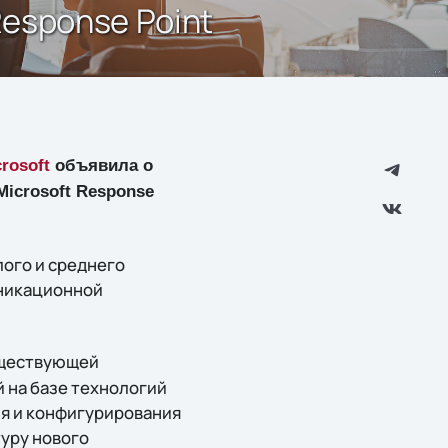
esponse Point
rosoft
объявила о
Microsoft Response
ого и среднего
уникационной
уществующей
 на базе технологий
ия и конфигурирования
уру нового