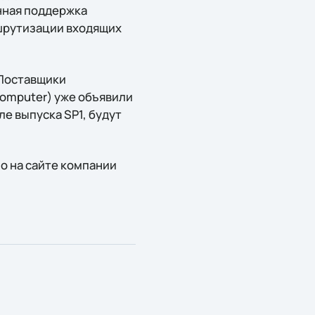
нная поддержка
ршрутизации входящих
 Поставщики
 Computer) уже объявили
е выпуска SP1, будут
 на сайте компании