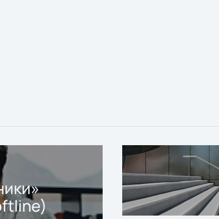
ники»
ftline)