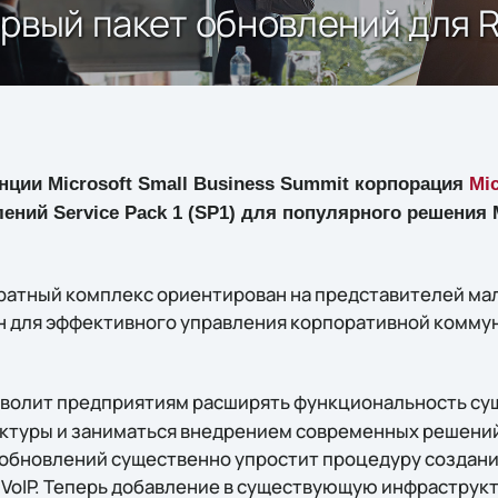
ервый пакет обновлений для R
ции Microsoft Small Business Summit корпорация
Mic
ений Service Pack 1 (SP1) для популярного решения 
атный комплекс ориентирован на представителей мал
н для эффективного управления корпоративной комм
волит предприятиям расширять функциональность с
туры и заниматься внедрением современных решений
ет обновлений существенно упростит процедуру создан
 VoIP. Теперь добавление в существующую инфраструкт