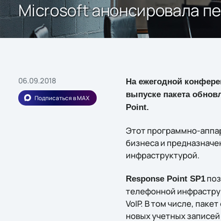
Microsoft анонсировала п
06.09.2018
На ежегодной конферен
выпуске пакета обновл
Подписаться в MAX
Point.
Этот программно-аппар
бизнеса и предназначе
инфраструктурой.
поз
Response Point SP1
телефонной инфраструк
VoIP. В том числе, пак
новых учетных записей