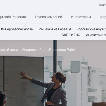
Поис
фтлайн Решения
Группа компаний
Инвесторам
Ка
Кибербезопасность
Решения на базе ИИ
Российские ноутб
САПР и ГИС
Индустриал
ервый пакет обновлений для Response Point