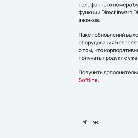
телефонного номера бу
функции Direct Inward
звонков.
Пакет обновлений выхо
оборудования Response 
о том, что корпоратив
получать продукт с уж
Получить дополнитель
Softline
.