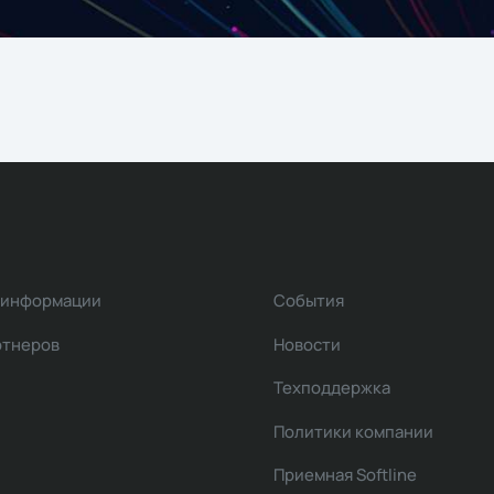
 информации
События
ртнеров
Новости
Техподдержка
Политики компании
Приемная Softline