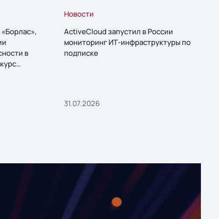
Новости
 «Борлас»,
ActiveCloud запустил в России
ии
мониторинг ИТ-инфраструктуры по
сности в
подписке
курс
31.07.2026