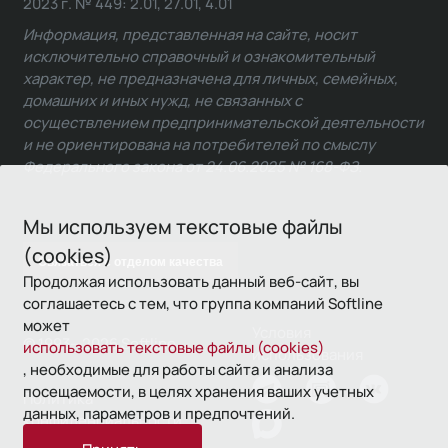
2023 г. № 449: 2.01, 27.01, 4.01
Информация, представленная на сайте, носит
исключительно справочный и ознакомительный
характер, не предназначена для личных, семейных,
домашних и иных нужд, не связанных с
осуществлением предпринимательской деятельности
и не ориентирована на потребителей по смыслу
Федерального закона от 24.06.2025 № 168-ФЗ.
Мы используем текстовые файлы
(cookies)
Связаться с отделом качества
Продолжая использовать данный веб-сайт, вы
соглашаетесь с тем, что группа компаний Softline
может
Условия
© 1993—2026 Softline
использовать текстовые файлы (cookies)
использования
, необходимые для работы сайта и анализа
посещаемости, в целях хранения ваших учетных
Политика
данных, параметров и предпочтений.
конфиденциальности