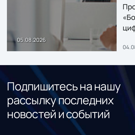
Storage 2.x для
Про
хранения данных
«Бо
ци
пр
05.08.2026
04.0
без
ном
«1С
Подпишитесь на нашу
рассылку последних
новостей и событий