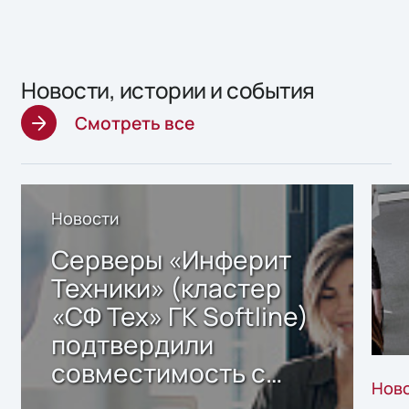
Новости, истории и события
Смотреть все
Новости
Серверы «Инферит
Техники» (кластер
«СФ Тех» ГК Softline)
подтвердили
совместимость с
Нов
решением Sharx