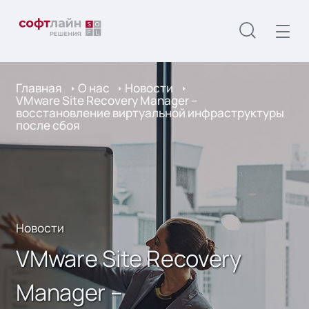
Главная
О нас
Новости
VMware Site Recovery Manager –
восстановление виртуальной инфраструктуры
после сбоя
Новости
VMware Site Recovery
Manager –