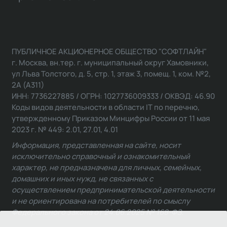
ПУБЛИЧНОЕ АКЦИОНЕРНОЕ ОБЩЕСТВО "СОФТЛАЙН"
г. Москва, вн.тер. г. муниципальный округ Хамовники,
ул Льва Толстого, д. 5, стр. 1, этаж 3, помещ. 1, ком. №2,
2А (А311)
ИНН: 7736227885 / ОГРН: 1027736009333 / ОКВЭД: 46.90
Коды видов деятельности в области IT по перечню,
утвержденному Приказом Минцифры России от 11 мая
2023 г. № 449: 2.01, 27.01, 4.01
Информация, представленная на сайте, носит
исключительно справочный и ознакомительный
характер, не предназначена для личных, семейных,
домашних и иных нужд, не связанных с
осуществлением предпринимательской деятельности
и не ориентирована на потребителей по смыслу
Федерального закона от 24.06.2025 № 168-ФЗ.