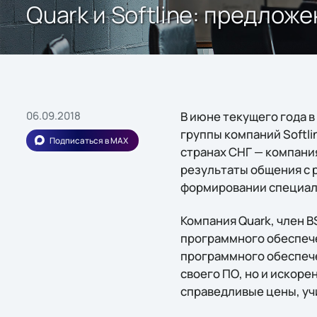
Quark и Softline: предлож
06.09.2018
В июне текущего года 
группы компаний Softli
Подписаться в MAX
странах СНГ — компани
результаты общения с 
формировании специал
Компания Quark, член 
программного обеспече
программного обеспече
своего ПО, но и искоре
справедливые цены, у