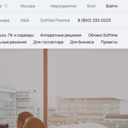
к
Москва
Мероприятия
Блог
Войти
рьера
M&A
Softline Finance
8 (800) 232-0023
уки, ПК и серверы
Аппаратные решения
Облако Softline
ьные решения
Для госсектора
Для бизнеса
Проекты