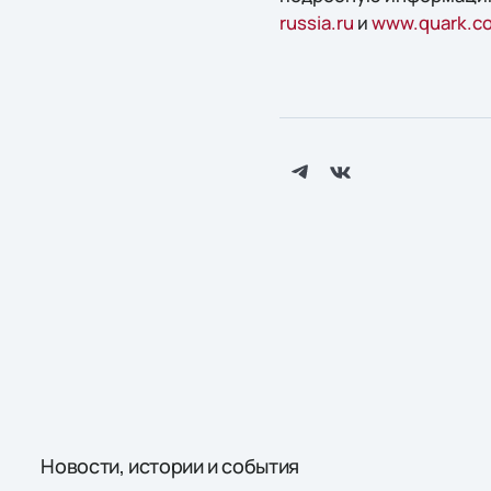
russia.ru
и
www.quark.c
Новости, истории и события