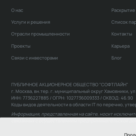
О нас
Раскрытие
Услуги и решения
Список па
Отрасли промышленности
Контакты
Проекты
Карьера
Связи с инвесторами
Блог
ПУБЛИЧНОЕ АКЦИОНЕРНОЕ ОБЩЕСТВО "СОФТЛАЙН"
г. Москва, вн.тер. г. муниципальный округ Хамовники, ул Ль
ИНН: 7736227885 / ОГРН: 1027736009333 / ОКВЭД: 46.90
Коды видов деятельности в области IT по перечню, утвер
Информация, представленная на сайте, носит исключит
связанных с осуществлением предпринимательской деят
Прод