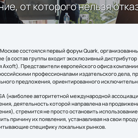
ение, от которого нельзя отка
в Москве состоялся первый форум Quark, организованн
ne (в состав группы входит эксклюзивный дистрибутор 
я Axoft). Представители европейского офиса компани
российскими профессионалами издательского дела, п
ьного предложения, ориентированного исключительно
BSA (наиболее авторитетной международной ассоциац
ния, деятельность которой направлена на продвиже
ния), стремится не просто остановить использование
нить причину их появления, устанавливая на свои прод
читывающие специфику локальных рынков.