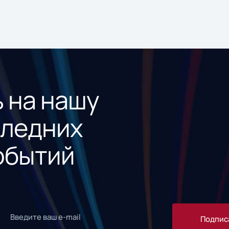
 на нашу
следних
обытий
Подпис