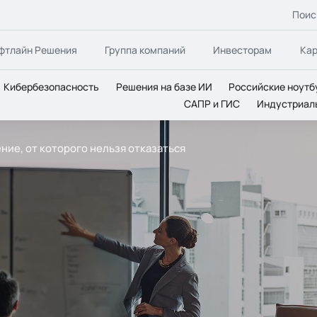
Поис
фтлайн Решения
Группа компаний
Инвесторам
Ка
Кибербезопасность
Решения на базе ИИ
Российские ноутб
САПР и ГИС
Индустриал
ение, от которого нельзя отказаться