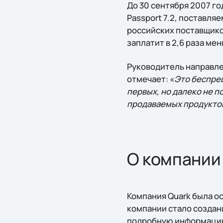
До 30 сентября 2007 г
Passport 7.2, поставля
российских поставщико
заплатит в 2,6 раза ме
Руководитель направле
отмечает: «
Это беспре
первых, но далеко не п
продаваемых продуктов
О компании
Компания Quark была ос
компании стало создан
подробную информацию 