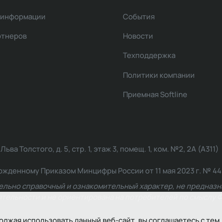
 информации
События
ртнеров
Новости
Техподдержка
Политики компании
Приемная Softline
ва Толстого, д. 5, стр. 1, этаж 3, помещ. 1, ком. №2, 2А (А311)
жденному Приказом Минцифры России от 11 мая 2023 г. № 449: 2
ельно справочный и ознакомительный характер, не предназна
ельности и не ориентирована на потребителей по смыслу Ф
олжая использовать данный веб-сайт, вы соглашаетесь с тем,