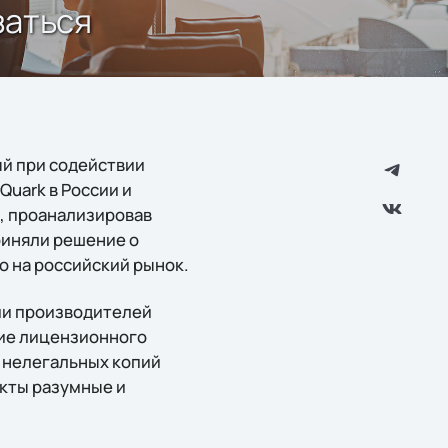
заться
ый при содействии
Quark в России и
и, проанализировав
риняли решение о
 на российский рынок.
ии производителей
ние лицензионного
 нелегальных копий
укты разумные и