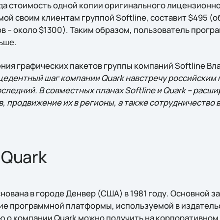
ода стоимость одной копии оригинального лицензионно
емой своим клиентам группой Softline, составит $495 (
в – около $1300). Таким образом, пользователь прогр
ньше.
ния графических пакетов группы компаний Softline Вл
цедентный шаг компании Quark навстречу российским 
оследний. В совместных планах Softline и Quark – расш
, продвижение их в регионы, а также сотрудничество 
 Quark
нована в городе Денвер (США) в 1981 году. Основной 
ие программной платформы, используемой в издатель
о компании Quark можно получить на корпоративном 