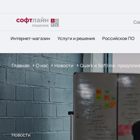
Со
Интернет-магазин
Услуги и решения
Российское ПО
Главная
О нас
Новости
Quark и Softline: предлож
Новости