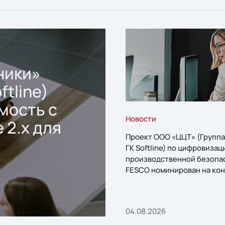
ники»
ftline)
мость с
Новости
 2.x для
Проект ООО «ЦЦТ» (Группа
ГК Softline) по цифровизац
производственной безопа
FESCO номинирован на кон
«1С:Проект года»
04.08.2026