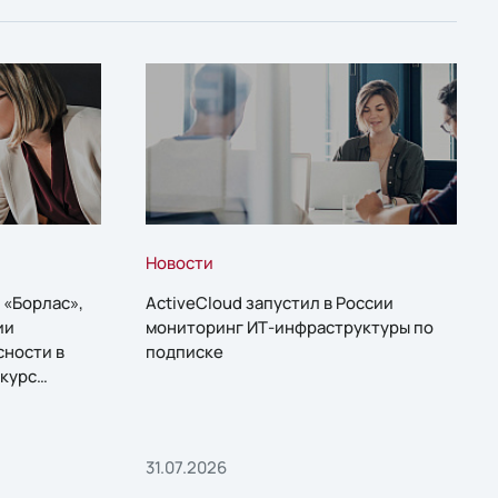
Новости
 «Борлас»,
ActiveCloud запустил в России
ии
мониторинг ИТ-инфраструктуры по
сности в
подписке
курс
31.07.2026