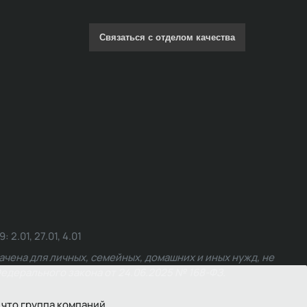
Связаться с отделом качества
.01, 27.01, 4.01
чена для личных, семейных, домашних и иных нужд, не
едерального закона от 24.06.2025 № 168-ФЗ.
 что группа компаний