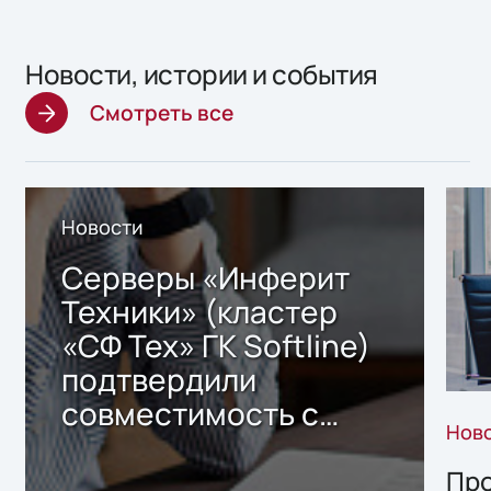
Новости, истории и события
Смотреть все
Новости
Серверы «Инферит
Техники» (кластер
«СФ Тех» ГК Softline)
подтвердили
совместимость с
Нов
решением Sharx
Storage 2.x для
Про