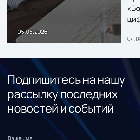
хранения данных
«Бо
ци
пр
05.08.2026
04.0
без
ном
«1С
Подпишитесь на нашу
рассылку последних
новостей и событий