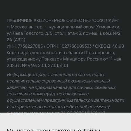
ПУБЛИЧНОЕ АКЦИОНЕРНОЕ ОБЩЕСТВО "СОФТЛАЙН"
г. Москва, вн.тер. г. муниципальный округ Хамовники,
ул Льва Толстого, д. 5, стр. 1, этаж 3, помещ. 1, ком. №2,
2А (А311)
ИНН: 7736227885 / ОГРН: 1027736009333 / ОКВЭД: 46.90
Коды видов деятельности в области IT по перечню,
утвержденному Приказом Минцифры России от 11 мая
2023 г. № 449: 2.01, 27.01, 4.01
Информация, представленная на сайте, носит
исключительно справочный и ознакомительный
характер, не предназначена для личных, семейных,
домашних и иных нужд, не связанных с
осуществлением предпринимательской деятельности
и не ориентирована на потребителей по смыслу
Федерального закона от 24.06.2025 № 168-ФЗ.
Мы используем текстовые файлы