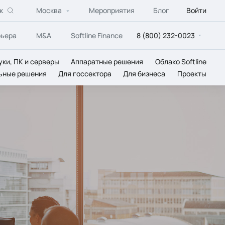
к
Москва
Мероприятия
Блог
Войти
рьера
M&A
Softline Finance
8 (800) 232-0023
уки, ПК и серверы
Аппаратные решения
Облако Softline
ьные решения
Для госсектора
Для бизнеса
Проекты