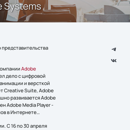
e Systems
о представительства
 компании
Adobe
ел дело с цифровой
-анимации и версткой
 Creative Suite, Adobe
ешно развивается Adobe
н Adobe Media Player -
ов в Интернете…
. С 16 по 30 апреля