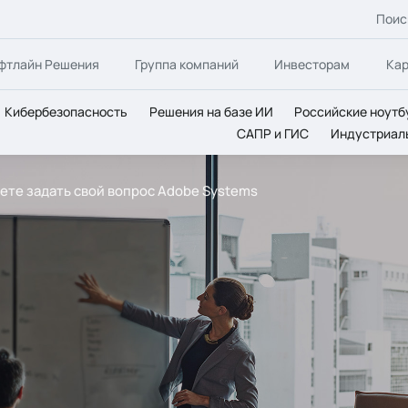
Поис
фтлайн Решения
Группа компаний
Инвесторам
Ка
Кибербезопасность
Решения на базе ИИ
Российские ноутб
САПР и ГИС
Индустриал
ете задать свой вопрос Аdobe Systems