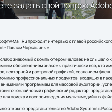
те задать свой вопрос Аdob
 Софт@Mail.Ru проходит интервью с главой российског
ms - Павлом Черкашиным.
 слабо знакомый с компьютером человек не слышал о
аммным обеспечением знакомы практически все, кто им
в, векторной и растровой графикой, созданием флеш
помимо профессиональных продуктов, входящих в пакет
 внимания и программам для массовой аудитории: усп
товится онлайновый графический редактор, представле
 для поиска и воспроизведения мультимедийных файл
ыло открыто представительство Adobe Systems в России