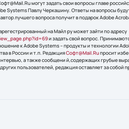
Софт@Mail.Ru могут задать свои вопросы главе россий
be Systems Павлу Черкашину. Ответы на вопросы буду
а автор лучшего вопроса получит в подарок Adobe Acroba
арегестрированный на Майл ру может зайти по адресу
erview_page.php?id=69
и задать свой вопрос. Принимают
ошение к Adobe Systems – продукты и технологии Ado
ва в России и т.п. Редакция
Софт@Mail.Ru
просит избе
интервью, а также сообщени й,содержащих грубые вы
других пользователей, редакция оставляет за собой п