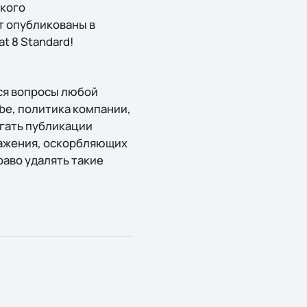
ского
т опубликованы в
t 8 Standard!
ся вопросы любой
be, политика компании,
гать публикации
ражения, оскорбляющих
раво удалять такие