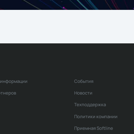
 информации
События
ртнеров
Новости
Техподдержка
Политики компании
Приемная Softline