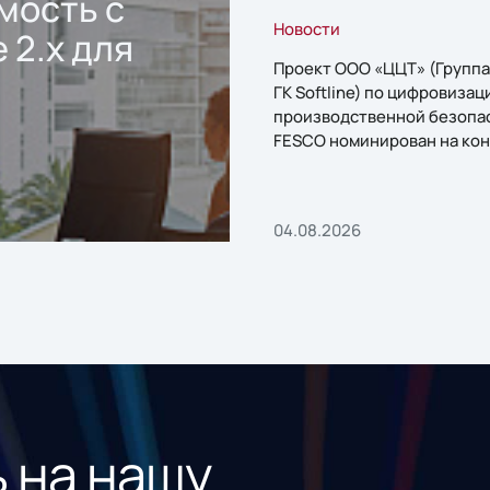
мость с
Новости
 2.x для
Проект ООО «ЦЦТ» (Группа
ГК Softline) по цифровизац
производственной безопа
FESCO номинирован на кон
«1С:Проект года»
04.08.2026
 на нашу