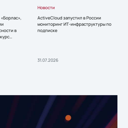
Новости
 «Борлас»,
ActiveCloud запустил в России
ии
мониторинг ИТ-инфраструктуры по
сности в
подписке
курс
31.07.2026