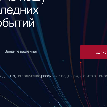
следних
обытий
Подпис
х данных,
на получение
рассылок
и подтверждаю, что ознако