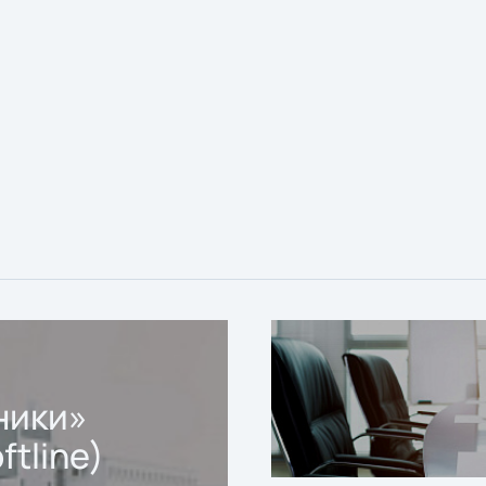
ники»
ftline)