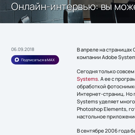
Онлайн-интервью: вы може
06.09.2018
В апреле на страницах
компании Adobe Syste
Подписаться в MAX
Сегодня только совсем
Systems
. А ее с прогр
обработкой фотоснимко
Интернет-страниц. Но 
Systems уделяет много
Photoshop Elements, го
настольное приложение
В сентябре 2006 года б