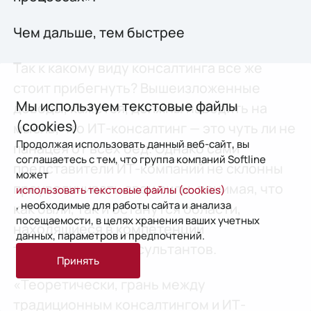
Чем дальше, тем быстрее
Так к какому виду консалтинга все же
стоит прибегнуть? Вышеизложенные
Мы используем текстовые файлы
доводы, кажется, должны наводить на
(cookies)
мысль, что ИТ-консалтинг — это чуть ли не
Продолжая использовать данный веб-сайт, вы
панацея от всех бед. Однако сами
соглашаетесь с тем, что группа компаний Softline
представители ИТ-компаний не склонны
может
преувеличивать свои силы, понимая, что
использовать текстовые файлы (cookies)
, необходимые для работы сайта и анализа
как были, так и останутся области,
посещаемости, в целях хранения ваших учетных
находящиеся в компетенции
данных, параметров и предпочтений.
традиционных консультантов.
Принять
«Теоретически, грань между
традиционным консалтингом и ИТ-