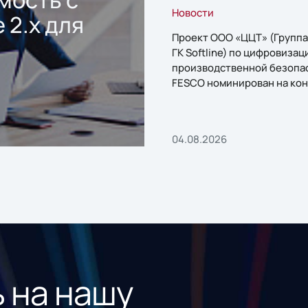
Новости
 2.x для
Проект ООО «ЦЦТ» (Группа
ГК Softline) по цифровизац
производственной безопа
FESCO номинирован на кон
«1С:Проект года»
04.08.2026
 на нашу