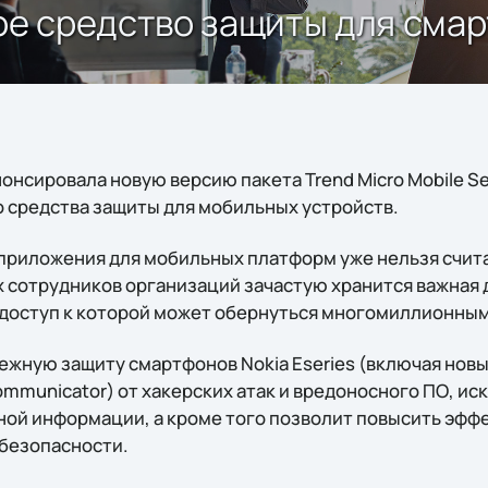
вое средство защиты для сма
онсировала новую версию пакета Trend Micro Mobile Sec
о средства защиты для мобильных устройств.
приложения для мобильных платформ уже нельзя счит
х сотрудников организаций зачастую хранится важная
доступ к которой может обернуться многомиллионны
жную защиту смартфонов Nokia Eseries (включая новые
Communicator) от хакерских атак и вредоносного ПО, и
ой информации, а кроме того позволит повысить эфф
безопасности.