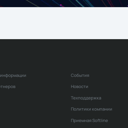
 информации
События
ртнеров
Новости
Техподдержка
Политики компании
Приемная Softline