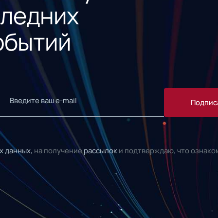
следних
обытий
Подпис
х данных,
на получение
рассылок
и подтверждаю, что ознако