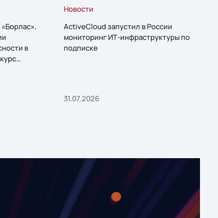
Новости
 «Борлас»,
ActiveCloud запустил в России
ии
мониторинг ИТ-инфраструктуры по
сности в
подписке
курс
31.07.2026