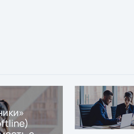
ники»
ftline)
мость с