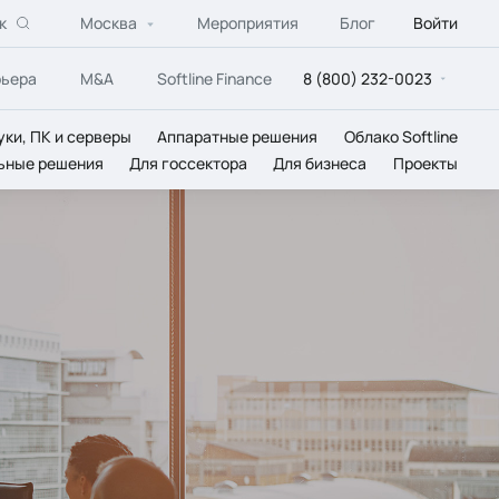
к
Москва
Мероприятия
Блог
Войти
рьера
M&A
Softline Finance
8 (800) 232-0023
уки, ПК и серверы
Аппаратные решения
Облако Softline
ьные решения
Для госсектора
Для бизнеса
Проекты