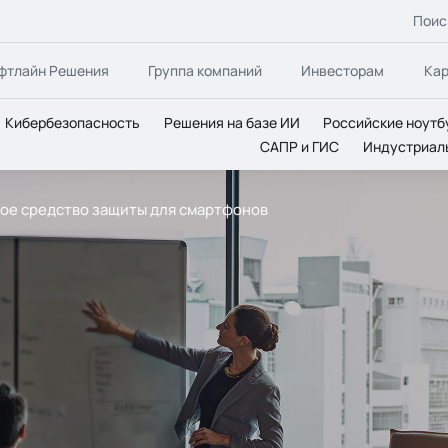
Поис
фтлайн Решения
Группа компаний
Инвесторам
Ка
Кибербезопасность
Решения на базе ИИ
Российские ноутб
САПР и ГИС
Индустриал
вое средство защиты для смартфонов