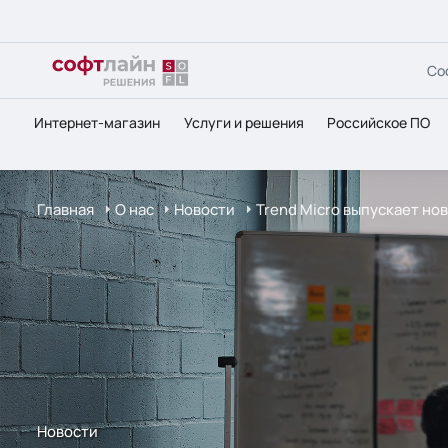
Со
Интернет-магазин
Услуги и решения
Российское ПО
Главная
О нас
Новости
Trend Micro выпускает но
Новости