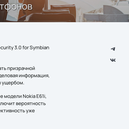
ртфонов
urity 3.0 for Symbian
ать призрачной
 деловая информация,
м ущербом.
 модели Nokia E61i,
сключит вероятность
ективность уже