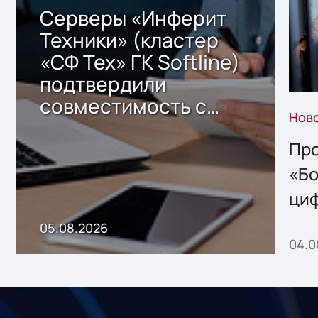
Серверы «Инферит
Техники» (кластер
«СФ Тех» ГК Softline)
подтвердили
совместимость с
Нов
решением Sharx
Storage 2.x для
Про
хранения данных
«Бо
ци
пр
05.08.2026
04.0
без
ном
«1С