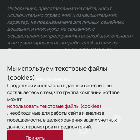
Информация, представленная на сайте, носит
исключительно справочный и ознакомительный
характер, не предназначена для личных, семейных,
домашних и иных нужд, не связанных с
осуществлением предпринимательской деятельности
и не ориентирована на потребителей по смыслу
Федерального закона от 24.06.2025 № 168-ФЗ.
Мы используем текстовые файлы
(cookies)
Связаться с отделом качества
Продолжая использовать данный веб-сайт, вы
соглашаетесь с тем, что группа компаний Softline
может
Условия
© 1993—2026 Softline
использовать текстовые файлы (cookies)
использования
, необходимые для работы сайта и анализа
посещаемости, в целях хранения ваших учетных
Политика
данных, параметров и предпочтений.
конфиденциальности
Принять