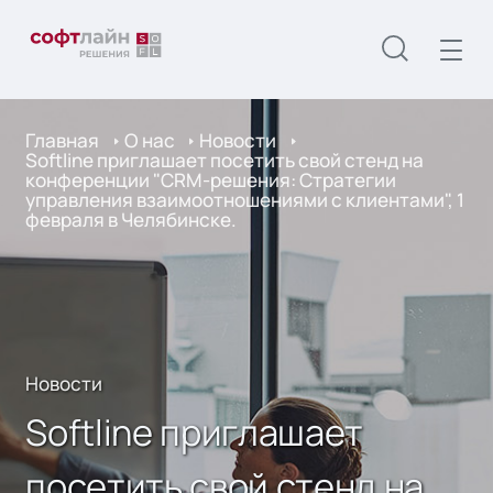
Главная
О нас
Новости
Softline приглашает посетить свой стенд на
конференции "CRM-решения: Стратегии
управления взаимоотношениями с клиентами", 1
февраля в Челябинске.
Новости
Softline приглашает
посетить свой стенд на