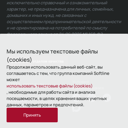
исключительно справочный и ознакомительный
характер, не предназначена для личных, семейных,
домашних и иных нужд, не связанных с
осуществлением предпринимательской деятельности
и не ориентирована на потребителей по смыслу
Федерального закона от 24.06.2025 № 168-ФЗ.
Мы используем текстовые файлы
(cookies)
Связаться с отделом качества
Продолжая использовать данный веб-сайт, вы
соглашаетесь с тем, что группа компаний Softline
может
Условия
© 1993—2026 Softline
использовать текстовые файлы (cookies)
использования
, необходимые для работы сайта и анализа
посещаемости, в целях хранения ваших учетных
Политика
данных, параметров и предпочтений.
конфиденциальности
Принять
16+