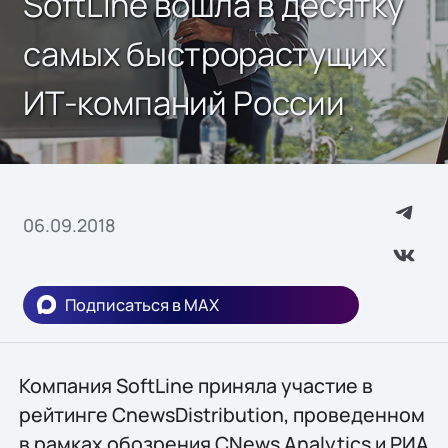
SoftLine вошла в десятку
самых быстрорастущих
ИТ-компаний России
06.09.2018
Подписаться в MAX
Компания SoftLine приняла участие в
рейтинге CnewsDistribution, проведенном
в рамках обозрения CNews Analytics и РИА