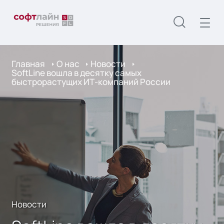
Главная
О нас
Новости
SoftLine вошла в десятку самых
быстрорастущих ИТ-компаний России
Новости