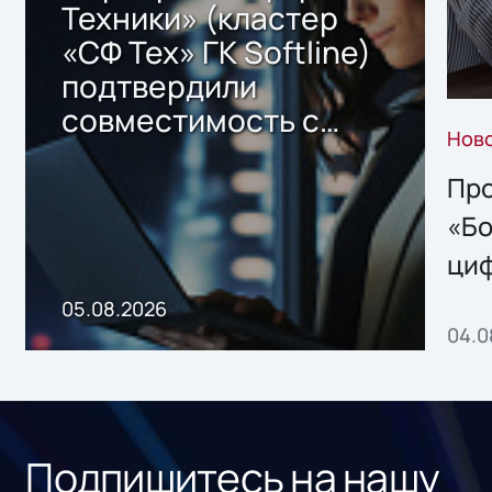
Техники» (кластер
«СФ Тех» ГК Softline)
подтвердили
совместимость с
Нов
решением Sharx
Storage 2.x для
Про
хранения данных
«Бо
ци
пр
05.08.2026
04.0
без
ном
«1С
Подпишитесь на нашу