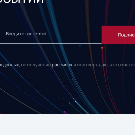
Подпис
х данных,
на получение
рассылок
и подтверждаю, что ознако