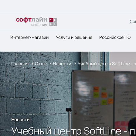
Со
Интернет-магазин
Услуги и решения
Российское ПО
Главная
О нас
Новости
Учебный центр SoftLine -
Новости
Учебный центр SoftLine -