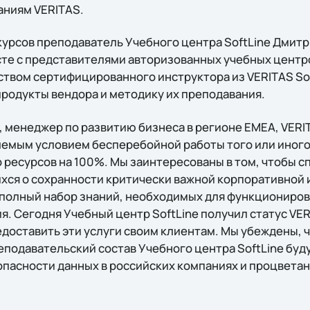
аниям VERITAS.
курсов преподаватель Учебного центра SoftLine Дмит
сте с представителями авторизованных учебных центро
ством сертифицированного инструктора из VERITAS So
родукты вендора и методику их преподавания.
, менеджер по развитию бизнеса в регионе EMEA, VERIT
емым условием бесперебойной работы того или иного
о ресурсов на 100%. Мы заинтересованы в том, чтобы 
хся о сохранности критически важной корпоративной
полный набор знаний, необходимых для функциониро
. Сегодня Учебный центр SoftLine получил статус VERIT
доставить эти услуги своим клиентам. Мы убеждены, ч
еподавательский состав Учебного центра SoftLine буд
пасности данных в российских компаниях и процветан