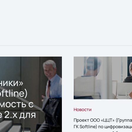
ники»
ftline)
мость с
Новости
 2.x для
Проект ООО «ЦЦТ» (Группа
ГК Softline) по цифровизац