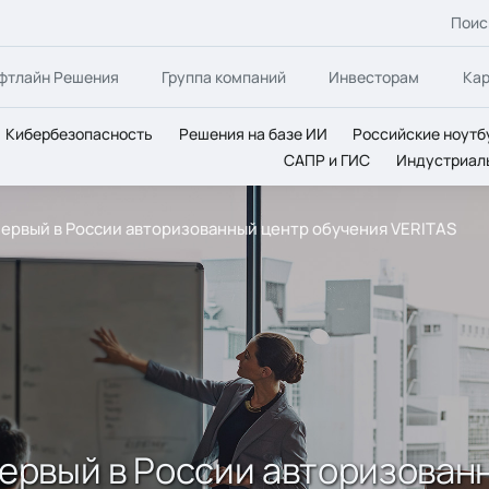
Поис
фтлайн Решения
Группа компаний
Инвесторам
Ка
Кибербезопасность
Решения на базе ИИ
Российские ноутб
САПР и ГИС
Индустриал
 первый в России авторизованный центр обучения VERITAS
 первый в России авторизован