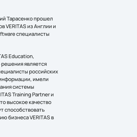
рий Тарасенко прошел
в VERITAS из Англии и
ftware специалисты
AS Education,
 решения является
специалисты российских
 информации, имели
вания системы
AS Training Partner и
то высокое качество
ут способствовать
ию бизнеса VERITAS в