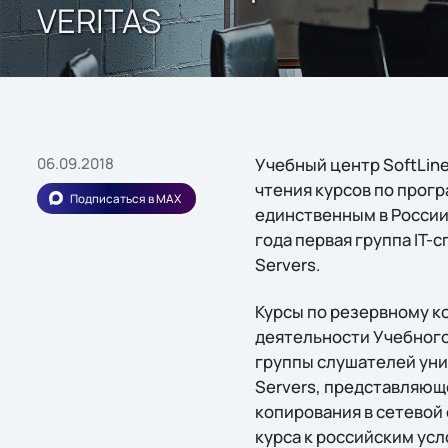
VERITAS
06.09.2018
Учебный центр SoftLine 
чтения курсов по прогр
Подписаться в MAX
единственным в России 
года первая группа IT-
Servers.
Курсы по резервному к
деятельности Учебного 
группы слушателей уник
Servers, представляющ
копирования в сетевой
курса к российским ус