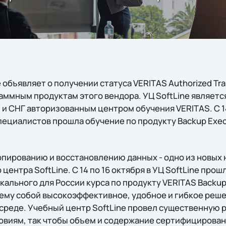
объявляет о получении статуса VERITAS Authorized Trai
аммным продуктам этого вендора. УЦ SoftLine являетс
и СНГ авторизованным центром обучения VERITAS. С 14
специалистов прошла обучение по продукту Backup Exec
опированию и восстановлению данных - одно из новых
центра SoftLine. С 14 по 16 октября в УЦ SoftLine прош
ального для России курса по продукту VERITAS Backup 
ему собой высокоэффективное, удобное и гибкое реше
 среде. Учебный центр SoftLine провел существенную 
ловиям, так чтобы объем и содержание сертифицирован