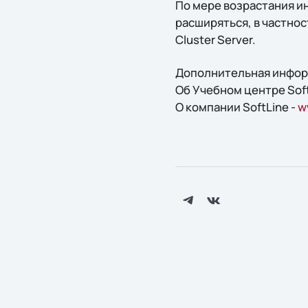
По мере возрастания и
расширяться, в частнос
Cluster Server.
Дополнительная инфор
Об Учебном центре Soft
О компании SoftLine -
w