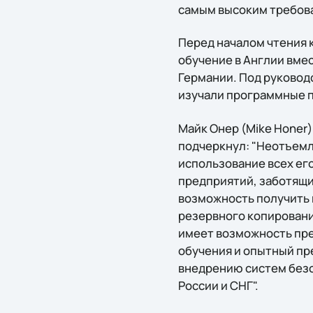
самым высоким требов
Перед началом чтения 
обучение в Англии вме
Германии. Под руковод
изучали программные п
Майк Онер (Mike Honer)
подчеркнул: "Неотъемл
использование всех ег
предприятий, заботящи
возможность получить 
резервного копирования
имеет возможность пре
обучения и опытный пр
внедрению систем безо
России и СНГ".