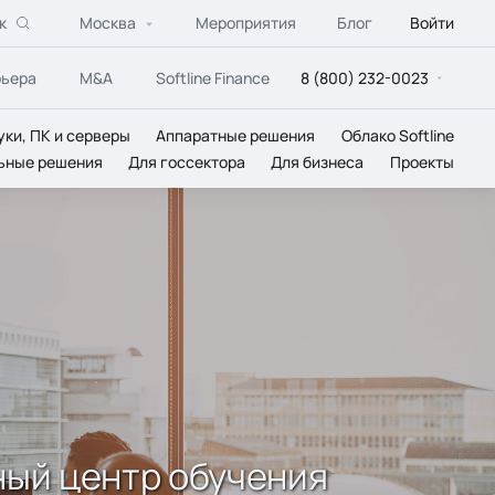
к
Москва
Мероприятия
Блог
Войти
рьера
M&A
Softline Finance
8 (800) 232-0023
уки, ПК и серверы
Аппаратные решения
Облако Softline
ьные решения
Для госсектора
Для бизнеса
Проекты
ный центр обучения