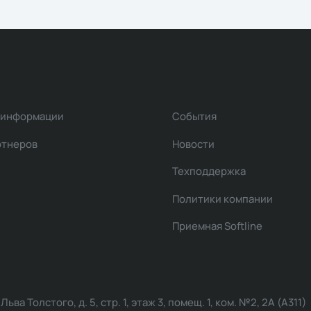
 информации
События
ртнеров
Новости
Техподдержка
Политики компании
Приемная Softline
ва Толстого, д. 5, стр. 1, этаж 3, помещ. 1, ком. №2, 2А (А311)