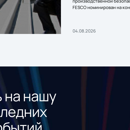
производственной безопа
FESCO номинирован на кон
«1С:Проект года»
04.08.2026
 на нашу
следних
обытий