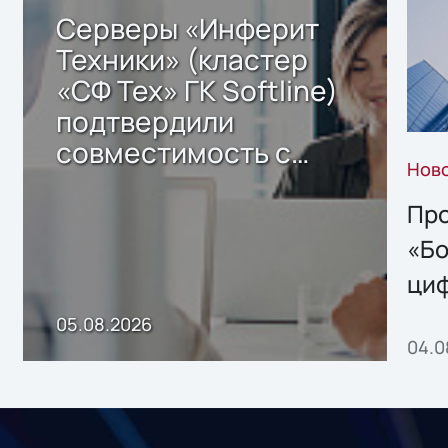
Серверы «Инферит
Техники» (кластер
«СФ Тех» ГК Softline)
подтвердили
совместимость с
Нов
решением Sharx
Storage 2.x для
Про
хранения данных
«Бо
ци
пр
05.08.2026
04.0
без
ном
«1С