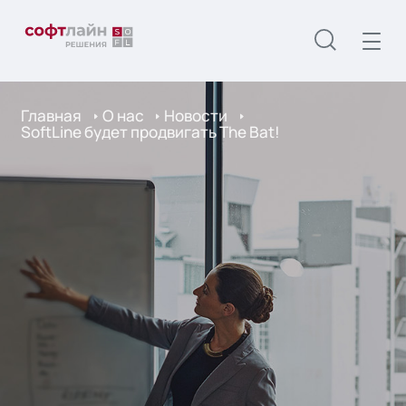
Главная
О нас
Новости
SoftLine будет продвигать The Bat!