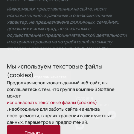
Информация, представленная на сайте, носит
исключительно справочный и ознакомительный
характер, не предназначена для личных, семейных,
домашних и иных нужд, не связанных с
осуществлением предпринимательской деятельности
и не ориентирована на потребителей по смыслу
Федерального закона от 24.06.2025 № 168-ФЗ.
Мы используем текстовые файлы
(cookies)
Связаться с отделом качества
Продолжая использовать данный веб-сайт, вы
соглашаетесь с тем, что группа компаний Softline
может
Условия
© 1993—2026 Softline
использовать текстовые файлы (cookies)
использования
, необходимые для работы сайта и анализа
посещаемости, в целях хранения ваших учетных
Политика
данных, параметров и предпочтений.
конфиденциальности
Принять