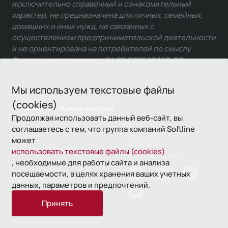
исключительно справочный и ознакомительный
характер, не предназначена для личных, семейных,
домашних и иных нужд, не связанных с
осуществлением предпринимательской деятельности
и не ориентирована на потребителей по смыслу
Федерального закона от 24.06.2025 № 168-ФЗ.
Мы используем текстовые файлы
(cookies)
Связаться с отделом качества
Продолжая использовать данный веб-сайт, вы
соглашаетесь с тем, что группа компаний Softline
может
Условия
© 1993—2026 Softline
использовать текстовые файлы (cookies)
использования
, необходимые для работы сайта и анализа
посещаемости, в целях хранения ваших учетных
Политика
данных, параметров и предпочтений.
конфиденциальности
Принять
16+