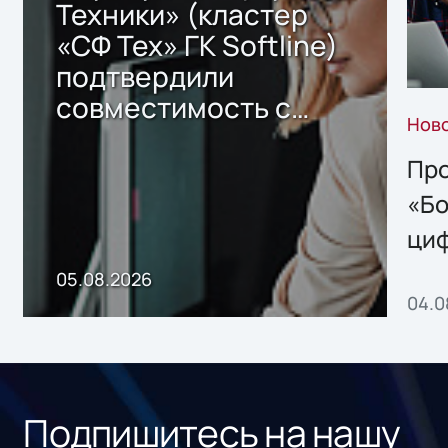
Техники» (кластер
«СФ Тех» ГК Softline)
подтвердили
совместимость с
Нов
решением Sharx
Storage 2.x для
Про
хранения данных
«Бо
ци
пр
05.08.2026
04.0
без
ном
«1С
Подпишитесь на нашу