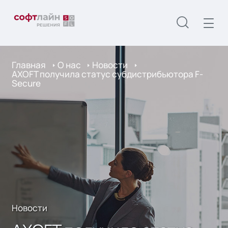
Главная
О нас
Новости
AXOFT получила статус субдистрибьютора F-
Secure
Новости