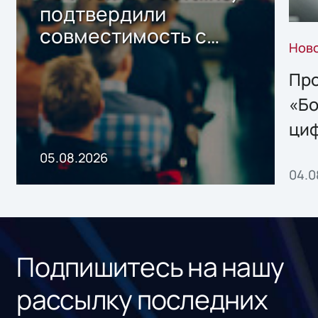
подтвердили
совместимость с
Нов
решением Sharx
Storage 2.x для
Про
хранения данных
«Бо
ци
пр
05.08.2026
04.0
без
ном
«1С
Подпишитесь на нашу
рассылку последних