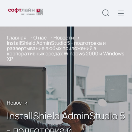
Главная
О нас
Новости
InstallShield AdminStudio 5 - подготовка и
развертывание любых приложений в
корпоративных средах Windows 2000 и Windows
XP
Новости
InstallShield AdminStudio 5
- подготовка и