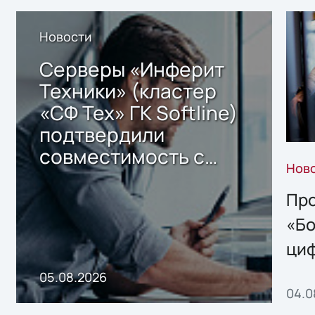
Новости
Серверы «Инферит
Техники» (кластер
«СФ Тех» ГК Softline)
подтвердили
совместимость с
Нов
решением Sharx
Storage 2.x для
Про
хранения данных
«Бо
ци
пр
05.08.2026
04.0
без