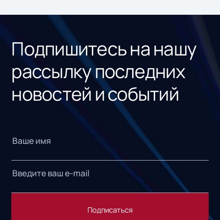
ном
«1С
Подпишитесь на нашу
рассылку последних
новостей и событий
Подписаться