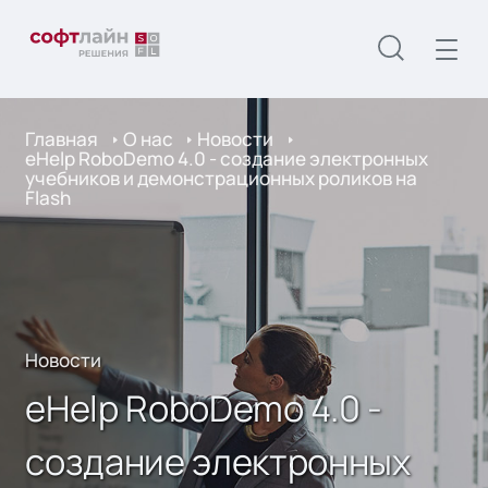
Главная
О нас
Новости
eHelp RoboDemo 4.0 - создание электронных
учебников и демонстрационных роликов на
Flash
Новости
eHelp RoboDemo 4.0 -
создание электронных