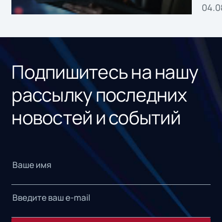
04.0
без
ном
«1С
Подпишитесь на нашу
рассылку последних
новостей и событий