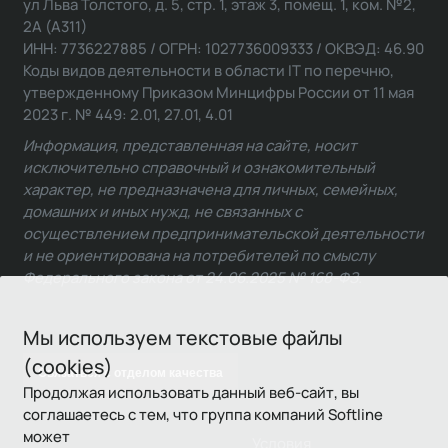
ул Льва Толстого, д. 5, стр. 1, этаж 3, помещ. 1, ком. №2,
2А (А311)
ИНН: 7736227885 / ОГРН: 1027736009333 / ОКВЭД: 46.90
Коды видов деятельности в области IT по перечню,
утвержденному Приказом Минцифры России от 11 мая
2023 г. № 449: 2.01, 27.01, 4.01
Информация, представленная на сайте, носит
исключительно справочный и ознакомительный
характер, не предназначена для личных, семейных,
домашних и иных нужд, не связанных с
осуществлением предпринимательской деятельности
и не ориентирована на потребителей по смыслу
Федерального закона от 24.06.2025 № 168-ФЗ.
Мы используем текстовые файлы
(cookies)
Связаться с отделом качества
Продолжая использовать данный веб-сайт, вы
соглашаетесь с тем, что группа компаний Softline
может
Условия