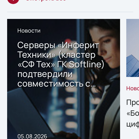
Новости
Серверы «Инферит
Техники» (кластер
«СФ Тех» ГК Softline)
подтвердили
совместимость с
Нов
решением Sharx
Storage 2.x для
Про
хранения данных
«Бо
ци
пр
05.08.2026