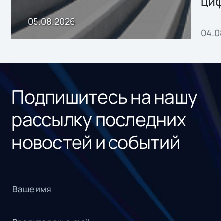
ци
пр
05.08.2026
04.0
без
ном
«1С
Подпишитесь на нашу
рассылку последних
новостей и событий