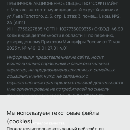
ПУБЛИЧНОЕ АКЦИОНЕРНОЕ ОБЩЕСТВО "СОФТЛАЙН"
г. Москва, вн.тер. г. муниципальный округ Хамовники,
ул Льва Толстого, д. 5, стр. 1, этаж 3, помещ. 1, ком. №2,
2А (А311)
ИНН: 7736227885 / ОГРН: 1027736009333 / ОКВЭД: 46.90
Коды видов деятельности в области IT по перечню,
утвержденному Приказом Минцифры России от 11 мая
2023 г. № 449: 2.01, 27.01, 4.01
Информация, представленная на сайте, носит
исключительно справочный и ознакомительный
характер, не предназначена для личных, семейных,
домашних и иных нужд, не связанных с
осуществлением предпринимательской деятельности
и не ориентирована на потребителей по смыслу
Федерального закона от 24.06.2025 № 168-ФЗ.
Мы используем текстовые файлы
(cookies)
Связаться с отделом качества
Продолжая использовать данный веб-сайт, вы