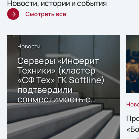
Новости, истории и события
Смотреть все
Новости
Серверы «Инферит
Техники» (кластер
«СФ Тех» ГК Softline)
подтвердили
совместимость с
Нов
решением Sharx
Storage 2.x для
Про
хранения данных
«Бо