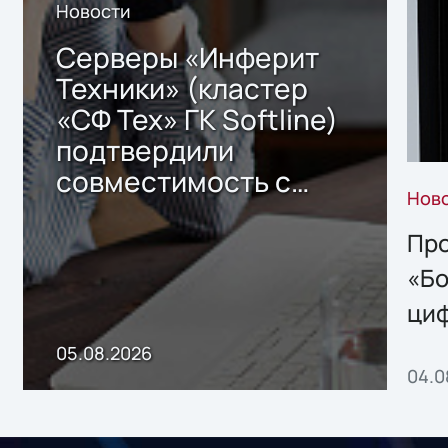
Новости
Серверы «Инферит
Техники» (кластер
«СФ Тех» ГК Softline)
подтвердили
совместимость с
Нов
решением Sharx
Storage 2.x для
Про
хранения данных
«Бо
ци
пр
05.08.2026
04.0
без
ном