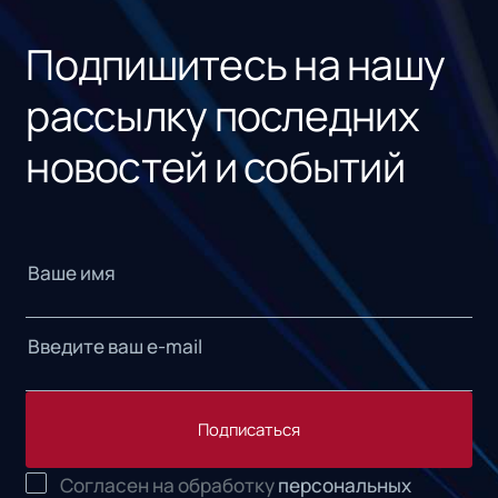
«1С
Подпишитесь на нашу
рассылку последних
новостей и событий
Подписаться
Согласен на обработку
персональных