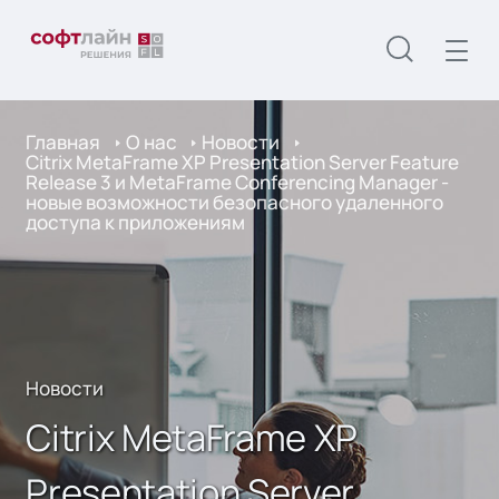
Главная
О нас
Новости
Citrix MetaFrame XP Presentation Server Feature
Release 3 и MetaFrame Conferencing Manager -
новые возможности безопасного удаленного
доступа к приложениям
Новости
Citrix MetaFrame XP
Presentation Server