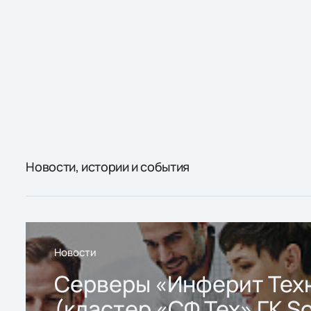
Новости, истории и события
Новости
Серверы «Инферит Тех
(кластер «СФ Тех» ГК So