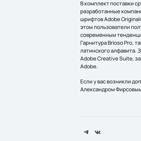
В комплект поставки ср
разработанные компани
шрифтов Adobe Original
этом пользователи пол
современным тенденци
Гарнитура Brioso Pro, 
латинского алфавита. 
Adobe Creative Suite,
Adobe.
Если у вас возникли д
Александром Фирсовым п