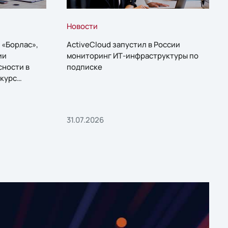
Новости
 «Борлас»,
ActiveCloud запустил в России
ии
мониторинг ИТ-инфраструктуры по
сности в
подписке
курс
31.07.2026