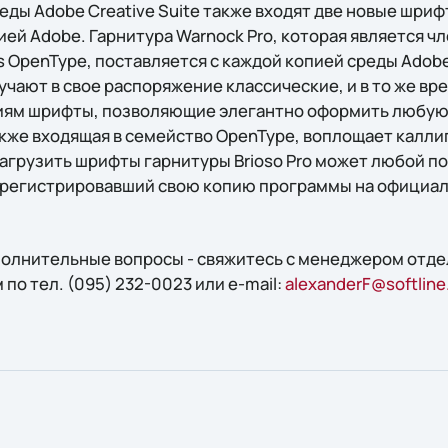
еды Adobe Creative Suite также входят две новые шри
ей Adobe. Гарнитура Warnock Pro, которая является ч
s OpenType, поставляется с каждой копией среды Adobe 
учают в свое распоряжение классические, и в то же в
ям шрифты, позволяющие элегантно оформить любую
также входящая в семейство OpenType, воплощает калл
Загрузить шрифты гарнитуры Brioso Pro может любой п
 зарегистрировавший свою копию программы на официа
ополнительные вопросы - свяжитесь с менеджером отд
о тел. (095) 232-0023 или e-mail:
alexanderF@softline