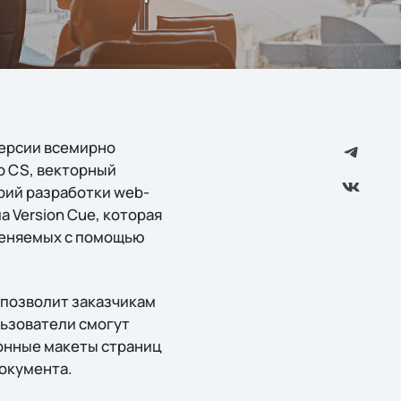
 версии всемирно
p CS, векторный
арий разработки web-
 Version Cue, которая
меняемых с помощью
e позволит заказчикам
льзователи смогут
онные макеты страниц
окумента.