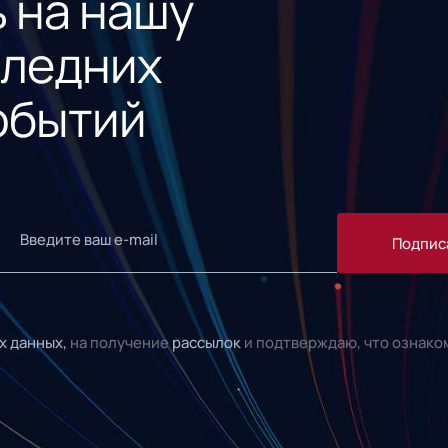
 на нашу
следних
обытий
Подпис
х данных,
на получение
рассылок
и подтверждаю, что ознако