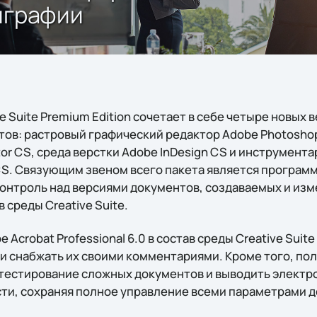
играфии
e Suite Premium Edition сочетает в себе четыре новых
ов: растровый графический редактор Adobe Photosho
ator CS, среда верстки Adobe InDesign CS и инструмент
S. Связующим звеном всего пакета является программа
онтроль над версиями документов, создаваемых и из
среды Creative Suite.
 Acrobat Professional 6.0 в состав среды Creative Suit
и снабжать их своими комментариями. Кроме того, по
тестирование сложных документов и выводить электр
ти, сохраняя полное управление всеми параметрами д