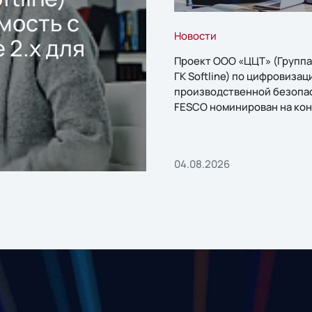
мость с
Новости
 2.x для
Проект ООО «ЦЦТ» (Группа
ГК Softline) по цифровизац
производственной безопа
FESCO номинирован на кон
«1С:Проект года»
04.08.2026