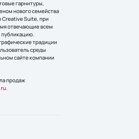
фтовые гарнитуры,
леном нового семейства
Creative Suite, при
ремя отвечающие всем
 публикацию.
играфические традиции
ользователь среды
льном сайте компании
ела продаж
.ru
.