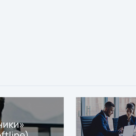
ники»
ftline)