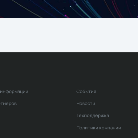
 информации
События
ртнеров
Новости
Техподдержка
Политики компании