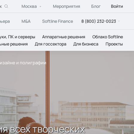
к
Москва
Мероприятия
Блог
Войти
рьера
M&A
Softline Finance
8 (800) 232-0023
уки, ПК и серверы
Аппаратные решения
Облако Softline
ьные решения
Для госсектора
Для бизнеса
Проекты
 дизайне и полиграфии
ия всех творческих