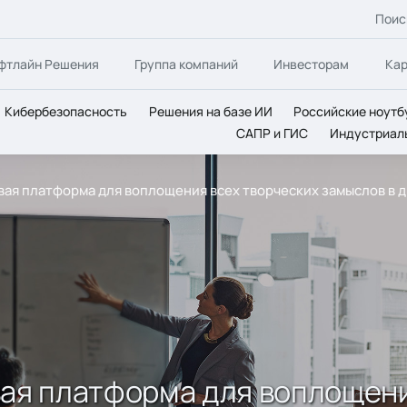
Поис
фтлайн Решения
Группа компаний
Инвесторам
Ка
Кибербезопасность
Решения на базе ИИ
Российские ноутб
САПР и ГИС
Индустриал
 новая платформа для воплощения всех творческих замыслов в
новая платформа для воплощен