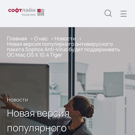
Главная
О нас
Новости
Новая версия популярного антивирусного
пакета Sophos Anti-Virus будет поддерживать
ОС Mac OS X 10.4 Tiger
Новости
Новая версия
популярного