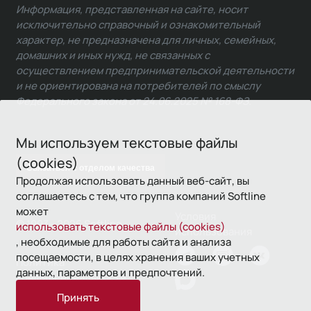
Информация, представленная на сайте, носит
исключительно справочный и ознакомительный
характер, не предназначена для личных, семейных,
домашних и иных нужд, не связанных с
осуществлением предпринимательской деятельности
и не ориентирована на потребителей по смыслу
Федерального закона от 24.06.2025 № 168-ФЗ.
Мы используем текстовые файлы
(cookies)
Связаться с отделом качества
Продолжая использовать данный веб-сайт, вы
соглашаетесь с тем, что группа компаний Softline
может
Условия
© 1993—2026 Softline
использовать текстовые файлы (cookies)
использования
, необходимые для работы сайта и анализа
посещаемости, в целях хранения ваших учетных
Политика
данных, параметров и предпочтений.
конфиденциальности
Принять
16+