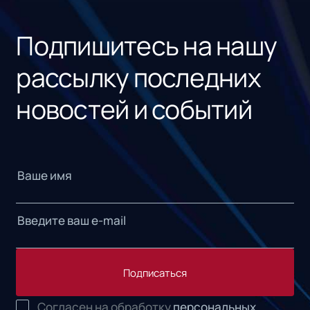
«1С
Подпишитесь на нашу
рассылку последних
новостей и событий
Подписаться
Согласен на обработку
персональных