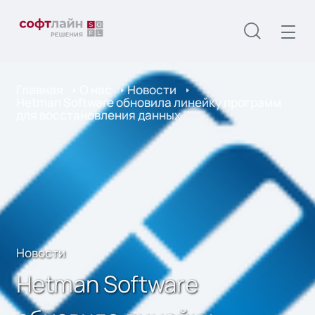
Главная
О нас
Новости
Hetman Software обновила линейку программ
для восстановления данных
Новости
Hetman Software