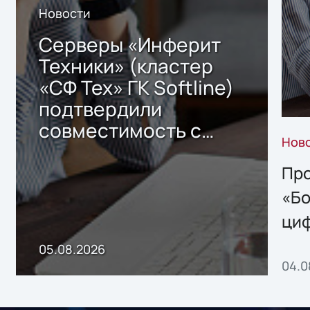
Новости
Серверы «Инферит
Техники» (кластер
«СФ Тех» ГК Softline)
подтвердили
совместимость с
Нов
решением Sharx
Storage 2.x для
Про
хранения данных
«Бо
ци
пр
05.08.2026
04.0
без
ном