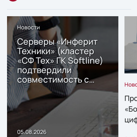
Новости
Серверы «Инферит
Техники» (кластер
«СФ Тех» ГК Softline)
подтвердили
совместимость с
Нов
решением Sharx
Storage 2.x для
Про
хранения данных
«Бо
ци
пр
05.08.2026