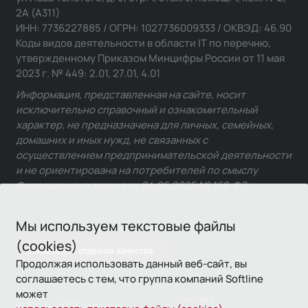
2А (А311)
ИНН: 7736227885 / ОГРН: 1027736009333 / ОКВЭД: 46.90
Коды видов деятельности в области IT по перечню,
утвержденному Приказом Минцифры России от 11 мая
2023 г. № 449: 2.01, 27.01, 4.01
Информация, представленная на сайте, носит
исключительно справочный и ознакомительный
характер, не предназначена для личных, семейных,
домашних и иных нужд, не связанных с
осуществлением предпринимательской деятельности
и не ориентирована на потребителей по смыслу
Федерального закона от 24.06.2025 № 168-ФЗ.
Мы используем текстовые файлы
(cookies)
Связаться с отделом качества
Продолжая использовать данный веб-сайт, вы
соглашаетесь с тем, что группа компаний Softline
может
Условия
© 1993—2026 Softline