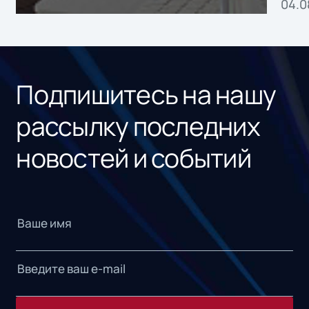
04.0
без
ном
«1С
Подпишитесь на нашу
рассылку последних
новостей и событий