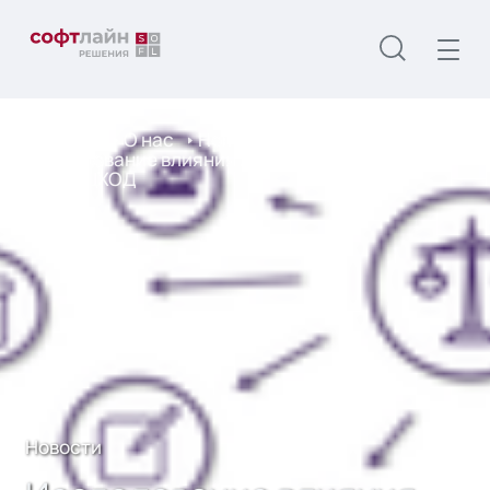
Главная
О нас
Новости
Исследование влияния 242-ФЗ на российский
рынок ЦХОД
Новости