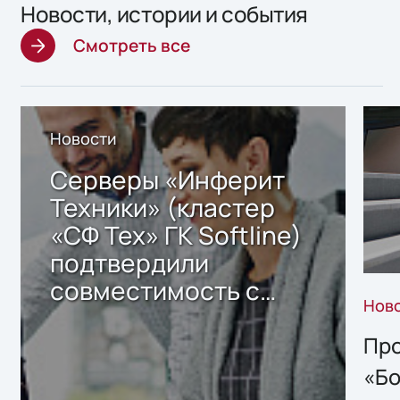
Новости, истории и события
Смотреть все
Новости
Серверы «Инферит
Техники» (кластер
«СФ Тех» ГК Softline)
подтвердили
совместимость с
Нов
решением Sharx
Storage 2.x для
Про
хранения данных
«Бо