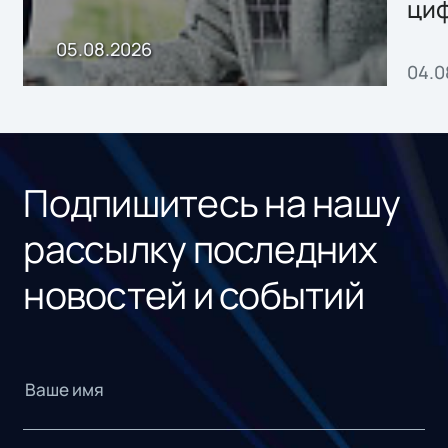
ци
пр
05.08.2026
04.0
без
ном
«1С
Подпишитесь на нашу
рассылку последних
новостей и событий