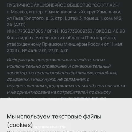
ПУБЛИЧНОЕ АКЦИОНЕРНОЕ ОБЩЕСТВО "СОФТЛАЙН"
г. Москва, вн.тер. г. муниципальный округ Хамовники,
ул Льва Толстого, д. 5, стр. 1, этаж 3, помещ. 1, ком. №2,
2А (А311)
ИНН: 7736227885 / ОГРН: 1027736009333 / ОКВЭД: 46.90
Коды видов деятельности в области IT по перечню,
утвержденному Приказом Минцифры России от 11 мая
2023 г. № 449: 2.01, 27.01, 4.01
Информация, представленная на сайте, носит
исключительно справочный и ознакомительный
характер, не предназначена для личных, семейных,
домашних и иных нужд, не связанных с
осуществлением предпринимательской деятельности
и не ориентирована на потребителей по смыслу
Федерального закона от 24.06.2025 № 168-ФЗ.
Мы используем текстовые файлы
(cookies)
Связаться с отделом качества