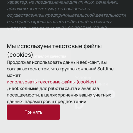
характер, не предназначена для личных, семейных,
домашних и иных нужд, не связанных с
осуществлением предпринимательской деятельности
и не ориентирована на потребителей по смыслу
Федерального закона от 24.06.2025 № 168-ФЗ.
Мы используем текстовые файлы
(cookies)
Связаться с отделом качества
Продолжая использовать данный веб-сайт, вы
соглашаетесь с тем, что группа компаний Softline
может
Условия
© 1993—2026 Softline
использовать текстовые файлы (cookies)
использования
, необходимые для работы сайта и анализа
посещаемости, в целях хранения ваших учетных
Политика
данных, параметров и предпочтений.
конфиденциальности
Принять
16+