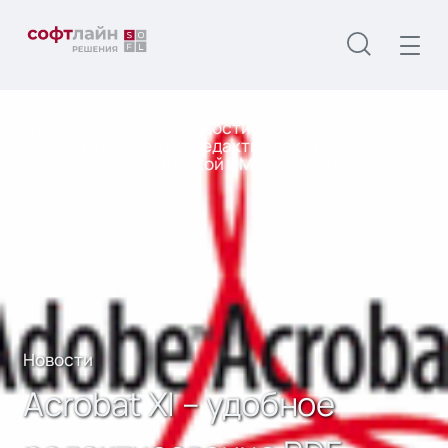
Главная
О нас
Новости
Acrobat XI – удобное редактирование PDF-
документов с привязкой к Microsoft Office
Новости
Acrobat XI – удобное